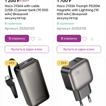
1 200
₽
1 700
₽
3 000
₽
Hoco J134A with cable
Hoco J133A Triumph PD20W
(USB-C) power bank (10 000
magnetic with Lightning (10
мАч) Внешний
000 мАч) Внешний
аккумулятор
аккумулятор
В наличии
В наличии
Артикул
20202120
Артикул
20202118
В корзину
В корзину
Купить в один клик
Купить в один клик
- 44%
- 33%