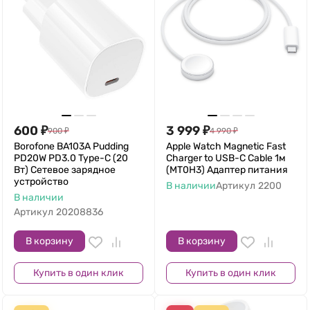
600
₽
3 999
₽
900
₽
4 990
₽
Borofone BA103A Pudding
Apple Watch Magnetic Fast
PD20W PD3.0 Type-C (20
Charger to USB-C Cable 1м
Вт) Сетевое зарядное
(MT0H3) Адаптер питания
устройство
В наличии
Артикул
2200
В наличии
Артикул
20208836
В корзину
В корзину
Купить в один клик
Купить в один клик