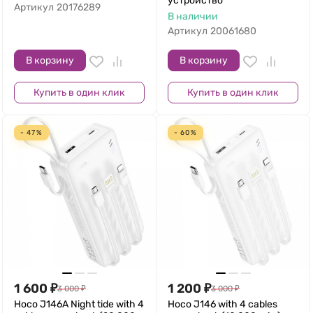
устройство
Артикул
20176289
В наличии
Артикул
20061680
В корзину
В корзину
Купить в один клик
Купить в один клик
- 47%
- 60%
1 600
₽
1 200
₽
3 000
₽
3 000
₽
Hoco J146A Night tide with 4
Hoco J146 with 4 cables