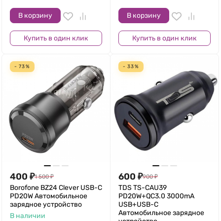
В корзину
В корзину
Купить в один клик
Купить в один клик
- 73%
- 33%
400
₽
600
₽
1 500
₽
900
₽
Borofone BZ24 Clever USB-С
TDS TS-CAU39
PD20W Автомобильное
PD20W+QC3.0 3000mA
зарядное устройство
USB+USB-C
Автомобильное зарядное
В наличии