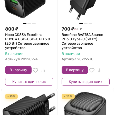
800
₽
700
₽
900
₽
Hoco CS83A Excellent
Borofone BAS75A Source
PD20W USB-USB-C PD 3.0
PD3.0 Type-C (30 Вт)
(20 Вт) Сетевое зарядное
Сетевое зарядное
устройство
устройство
В наличии
В наличии
Артикул
20220974
Артикул
20219970
В корзину
В корзину
Купить в один клик
Купить в один клик
- 13%
- 22%