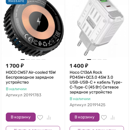
MAGSAFE
1 700
₽
1 400
₽
HOCO CW57 Air-cooled 15W
Hoco C136A Rock
Беспроводное зарядное
PD45W+QC3.0 45W 3.0
устройство
USB-USB-C + кабель Type-
C-Type-C (45 Вт) Сетевое
В наличии
зарядное устройство
Артикул
20191783
В наличии
Артикул
20191425
В корзину
В корзину