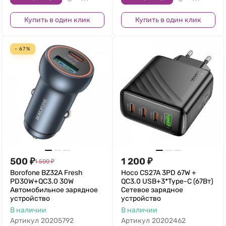
Купить в один клик
Купить в один клик
- 67%
500
₽
1 200
₽
1 500
₽
Borofone BZ32A Fresh
Hoco CS27A 3PD 67W +
PD30W+QC3.0 30W
QC3.0 USB+3*Type-C (67Вт)
Автомобильное зарядное
Сетевое зарядное
устройство
устройство
В наличии
В наличии
Артикул
20205792
Артикул
20202462