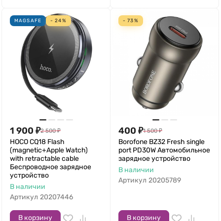
MAGSAFE
- 24%
- 73%
1 900
₽
400
₽
2 500
₽
1 500
₽
HOCO CQ18 Flash
Borofone BZ32 Fresh single
(magnetic+Apple Watch)
port PD30W Автомобильное
with retractable cable
зарядное устройство
Беспроводное зарядное
В наличии
устройство
Артикул
20205789
В наличии
Артикул
20207446
В корзину
В корзину