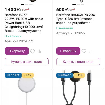
1 400
₽
600
₽
2 500
₽
900
₽
Borofone BJ77
Borofone BAS53A PD 20W
22.5W+PD20W with cable
Type-C (20 Вт) Сетевое
Power Bank USB-
зарядное устройство
C/Lightning (10 000 мАч)
В наличии
Внешний аккумулятор
Артикул
20198279
В наличии
Артикул
20198371
В корзину
В корзину
Купить в один клик
Купить в один клик
MAGSAFE
- 62%
MAGSAFE
- 41%