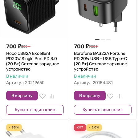
700
₽
700
₽
800
₽
900
₽
Hoco CS82A Excellent
Borofone BAS22A Fortune
PD20W Single Port PD 3.0
PD 20W USB - USB Type-C
(20 Вт) Сетевое зарядное
(20 Вт) Сетевое зарядное
устройство
устройство
В наличии
В наличии
Артикул
20219650
Артикул
20184481
В корзину
В корзину
Купить в один клик
Купить в один клик
- 33%
ХИТ
- 20%