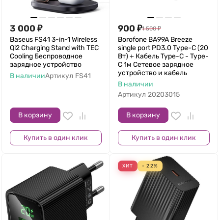
3 000
₽
900
₽
1 500
₽
Baseus FS41 3-in-1 Wireless
Borofone BA99A Breeze
Qi2 Charging Stand with TEC
single port PD3.0 Type-C (20
Cooling Беспроводное
Вт) + Кабель Type-C - Type-
зарядное устройство
C 1м Сетевое зарядное
устройство и кабель
В наличии
Артикул
FS41
В наличии
Артикул
20203015
В корзину
В корзину
Купить в один клик
Купить в один клик
ХИТ
- 22%