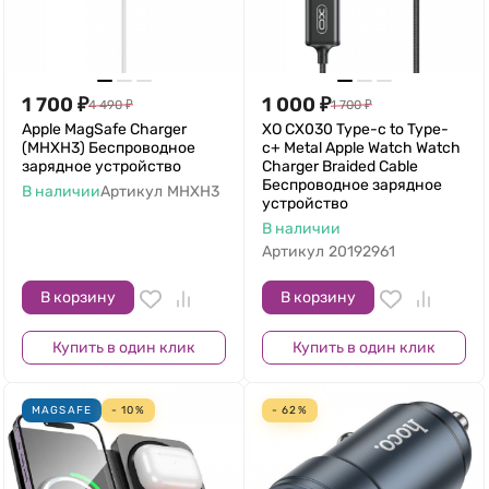
1 700
₽
1 000
₽
4 490
₽
1 700
₽
Apple MagSafe Charger
XO CX030 Type-c to Type-
(MHXH3) Беспроводное
c+ Metal Apple Watch Watch
зарядное устройство
Charger Braided Cable
Беспроводное зарядное
В наличии
Артикул
MHXH3
устройство
В наличии
Артикул
20192961
В корзину
В корзину
Купить в один клик
Купить в один клик
MAGSAFE
- 10%
- 62%