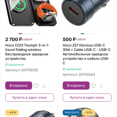
2 700
₽
500
₽
3 000
₽
1 300
₽
Hoco CQ13 Triumph 3-in-1
Hoco Z57 Glorious USB-C
travel folding wireless
30W + Cable USB-C - USB-C
Беспроводное зарядное
Автомобильное зарядное
устройство
устройство и кабель USB-
C
В наличии
В наличии
Артикул
20193035
Артикул
20192654
В корзину
В корзину
Купить в один клик
Купить в один клик
- 69%
MAGSAFE
- 20%