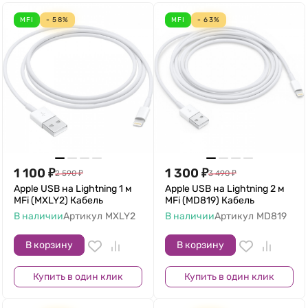
MFI
- 58%
MFI
- 63%
1 100
₽
1 300
₽
2 590
₽
3 490
₽
Apple USB на Lightning 1 м
Apple USB на Lightning 2 м
MFi (MXLY2) Кабель
MFi (MD819) Кабель
В наличии
Артикул
MXLY2
В наличии
Артикул
MD819
В корзину
В корзину
Купить в один клик
Купить в один клик