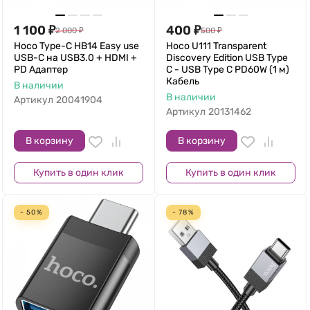
1 100
₽
400
₽
2 000
₽
500
₽
Hoco Type-C HB14 Easy use
Hoco U111 Transparent
USB-C на USB3.0 + HDMI +
Discovery Edition USB Type
PD Адаптер
C - USB Type C PD60W (1 м)
Кабель
В наличии
В наличии
Артикул
20041904
Артикул
20131462
В корзину
В корзину
Купить в один клик
Купить в один клик
- 50%
- 78%