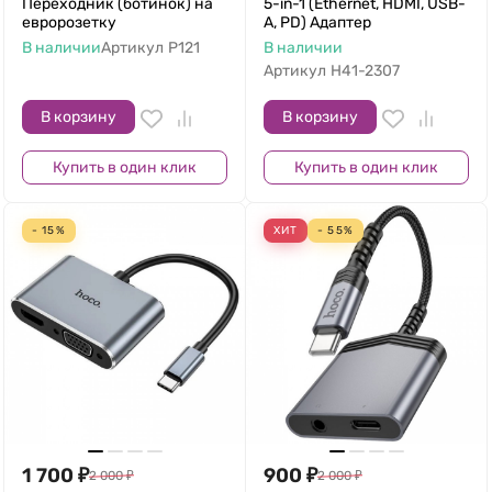
Переходник (ботинок) на
5-in-1 (Ethernet, HDMI, USB-
евророзетку
A, PD) Адаптер
В наличии
Артикул
P121
В наличии
Артикул
H41-2307
В корзину
В корзину
Купить в один клик
Купить в один клик
- 15%
ХИТ
- 55%
1 700
₽
900
₽
2 000
₽
2 000
₽