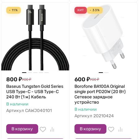
- 11%
ХИТ
- 33%
800
₽
600
₽
900
₽
900
₽
Baseus Tungsten Gold Series
Borofone BA100A Original
USB Type-C - USB Type-C
single port PD20W (20 Вт)
240 Вт (1 м) Кабель
Сетевое зарядное
устройство
В наличии
В наличии
Артикул
CAWJ040101
Артикул
20210424
В корзину
В корзину