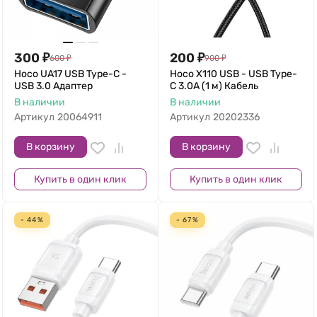
300
₽
200
₽
600
₽
900
₽
Hoco UA17 USB Type-C -
Hoco X110 USB - USB Type-
USB 3.0 Адаптер
C 3.0A (1 м) Кабель
В наличии
В наличии
Артикул
20064911
Артикул
20202336
В корзину
В корзину
Купить в один клик
Купить в один клик
- 44%
- 67%