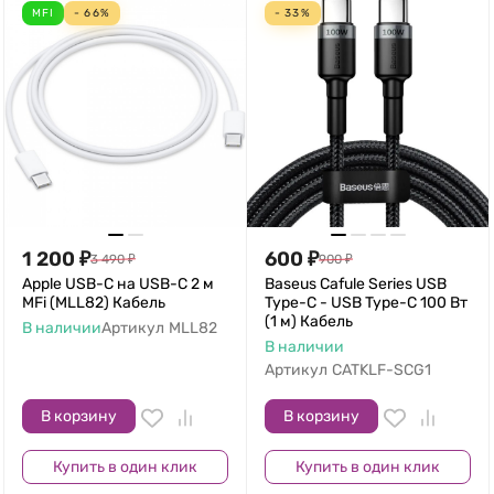
MFI
- 66%
- 33%
1 200
₽
600
₽
3 490
₽
900
₽
Apple USB-С на USB-C 2 м
Baseus Cafule Series USB
MFi (MLL82) Кабель
Type-C - USB Type-C 100 Вт
(1 м) Кабель
В наличии
Артикул
MLL82
В наличии
Артикул
CATKLF-SCG1
В корзину
В корзину
Купить в один клик
Купить в один клик