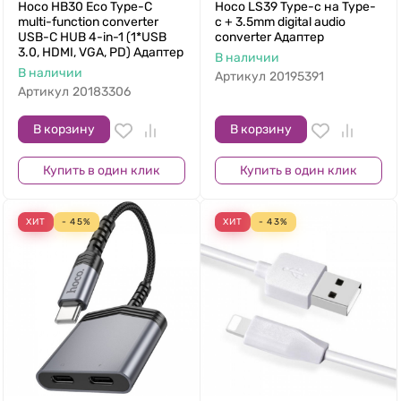
Hoco HB30 Eco Type-C
Hoco LS39 Type-c на Type-
multi-function converter
c + 3.5mm digital audio
USB-C HUB 4-in-1 (1*USB
converter Адаптер
3.0, HDMI, VGA, PD) Адаптер
В наличии
В наличии
Артикул
20195391
Артикул
20183306
В корзину
В корзину
Купить в один клик
Купить в один клик
ХИТ
- 45%
ХИТ
- 43%