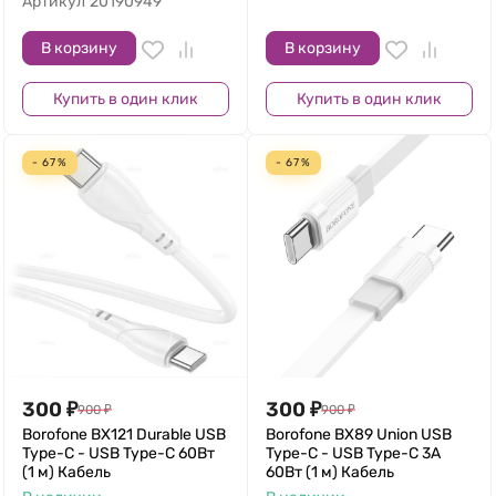
Артикул
20190949
В корзину
В корзину
Купить в один клик
Купить в один клик
- 67%
- 67%
300
₽
300
₽
900
₽
900
₽
Borofone BX121 Durable USB
Borofone BX89 Union USB
Type-C - USB Type-C 60Вт
Type-C - USB Type-C 3A
(1 м) Кабель
60Вт (1 м) Кабель