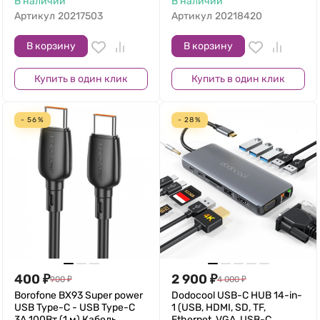
В наличии
В наличии
Артикул
20217503
Артикул
20218420
В корзину
В корзину
Купить в один клик
Купить в один клик
- 56%
- 28%
400
₽
2 900
₽
900
₽
4 000
₽
Borofone BX93 Super power
Dodocool USB-C HUB 14-in-
USB Type-C - USB Type-C
1 (USB, HDMI, SD, TF,
3A 100Вт (1 м) Кабель
Ethernet, VGA, USB-C,