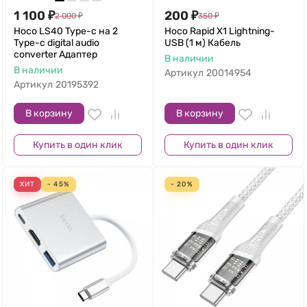
1 100
₽
200
₽
2 000
₽
350
₽
Hoco LS40 Type-c на 2
Hoco Rapid X1 Lightning-
Type-c digital audio
USB (1 м) Кабель
converter Адаптер
В наличии
В наличии
Артикул
20014954
Артикул
20195392
В корзину
В корзину
Купить в один клик
Купить в один клик
ХИТ
- 45%
- 20%