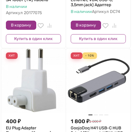
3,5mm jack) Адаптер
В наличии
В наличии
Артикул
DC74
Артикул
20177075
В корзину
В корзину
Купить в один клик
Купить в один клик
ХИТ
ХИТ
- 10%
400
₽
1 800
₽
2 000
₽
EU Plug Adapter
GoojoDoq H41 USB-C HUB