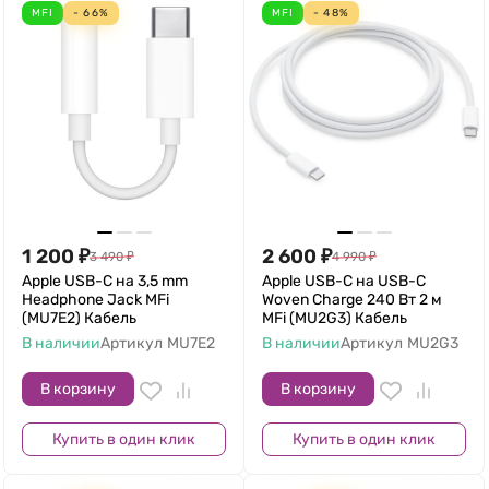
MFI
- 66%
MFI
- 48%
1 200
₽
2 600
₽
3 490
₽
4 990
₽
Apple USB-C на 3,5 mm
Apple USB-C на USB-C
Headphone Jack MFi
Woven Charge 240 Вт 2 м
(MU7E2) Кабель
MFi (MU2G3) Кабель
В наличии
Артикул
MU7E2
В наличии
Артикул
MU2G3
В корзину
В корзину
Купить в один клик
Купить в один клик