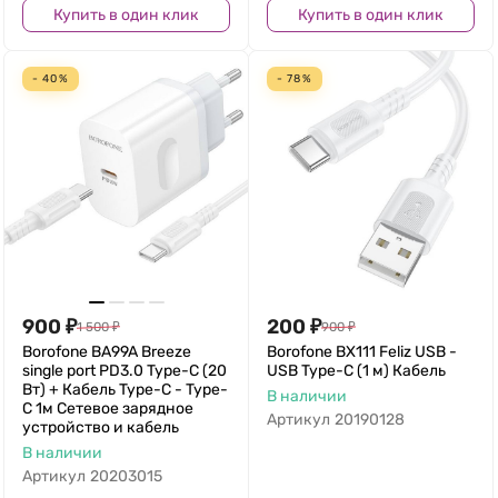
Купить в один клик
Купить в один клик
- 40%
- 78%
900
₽
200
₽
1 500
₽
900
₽
Borofone BA99A Breeze
Borofone BX111 Feliz USB -
single port PD3.0 Type-C (20
USB Type-C (1 м) Кабель
Вт) + Кабель Type-C - Type-
В наличии
C 1м Сетевое зарядное
Артикул
20190128
устройство и кабель
В наличии
Артикул
20203015