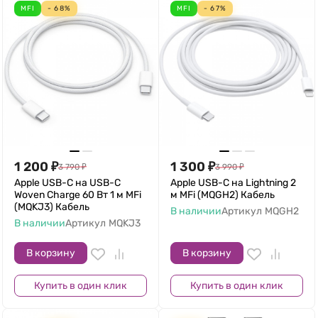
MFI
- 68%
MFI
- 67%
1 200
₽
1 300
₽
3 790
₽
3 990
₽
Apple USB-C на USB-C
Apple USB-С на Lightning 2
Woven Charge 60 Вт 1 м MFi
м MFi (MQGH2) Кабель
(MQKJ3) Кабель
В наличии
Артикул
MQGH2
В наличии
Артикул
MQKJ3
В корзину
В корзину
Купить в один клик
Купить в один клик