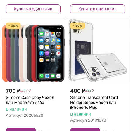
Купить в один клик
Купить в один клик
- 30%
- 50%
700
₽
400
₽
1 000
₽
800
₽
Silicone Case Copy Чехол
Silicone Transparent Card
для iPhone 17e / 16e
Holder Series Чехол для
iPhone 16 Plus
В наличии
В наличии
Артикул
20206520
Артикул
20191070