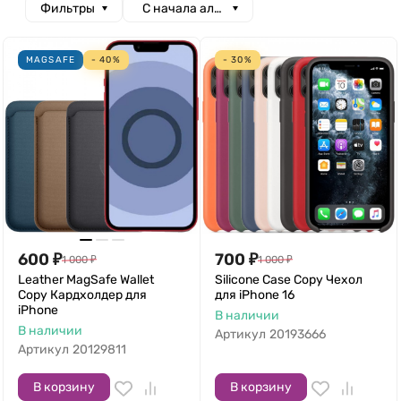
Фильтры
С начала алфавита
MAGSAFE
- 40%
- 30%
600
₽
700
₽
1 000
₽
1 000
₽
Leather MagSafe Wallet
Silicone Case Copy Чехол
Copy Кардхолдер для
для iPhone 16
iPhone
В наличии
В наличии
Артикул
20193666
Артикул
20129811
В корзину
В корзину