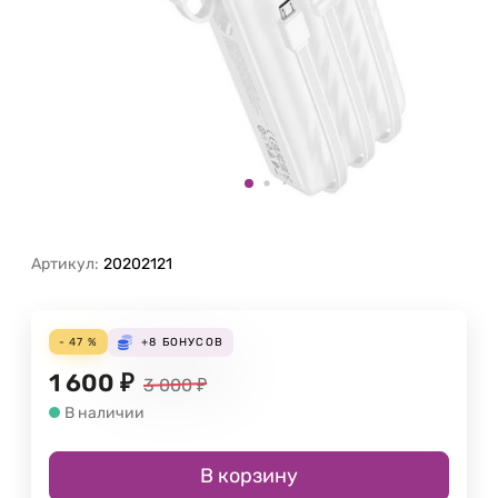
Артикул:
20202121
- 47 %
+8
БОНУСОВ
1 600
₽
3 000
₽
В наличии
В корзину