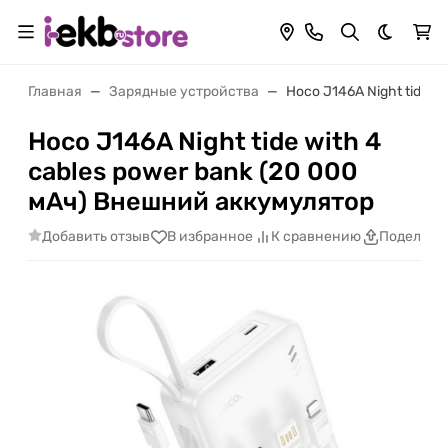
Темная 
Главная
Зарядные устройства
Hoco J146A Night tide 
Hoco J146A Night tide with 4
cables power bank (20 000
мАч) Внешний аккумулятор
Добавить отзыв
В избранное
К сравнению
Поделить