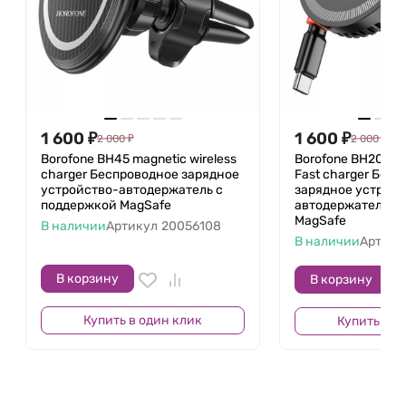
1 600
₽
1 600
₽
2 000
₽
2 000
₽
Borofone BH45 magnetic wireless
Borofone BH207 ma
charger Беспроводное зарядное
Fast charger Бес
устройство-автодержатель с
зарядное устройс
поддержкой MagSafe
автодержатель с
MagSafe
В наличии
Артикул
20056108
В наличии
Артику
В корзину
В корзину
Купить в один клик
Купить в о