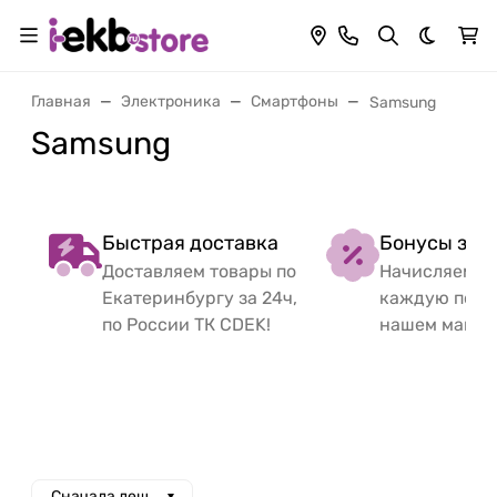
Темная 
Главная
Электроника
Смартфоны
Samsung
Samsung
Быстрая доставка
Бонусы за 
Доставляем товары по
Начисляем б
Екатеринбургу за 24ч,
каждую поку
по России ТК CDEK!
нашем магаз
Сначала дешевые