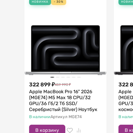
НОВИНКА
- 30%
НОВИ
322 899
₽
322 
459 990
₽
Apple MacBook Pro 16" 2026
Apple
(MGE74) M5 Max 18 CPU/32
(MGED
GPU/36 Гб/2 Тб SSD/
GPU/3
Серебристый (Silver) Ноутбук
космо
В наличии
Артикул
MGE74
В нали
В корзину
В к