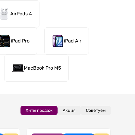
AirPods 4
iPad Pro
iPad Air
MacBook Pro M5
Хиты продаж
Акция
Советуем