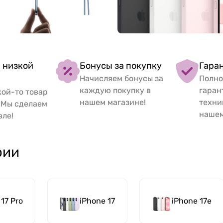
 низкой
Бонусы за покупку
Гара
Начисляем бонусы за
Полно
каждую покупку в
гаран
ой-то товар
нашем магазине!
техни
 Мы сделаем
нашем
вле!
рии
17 Pro
iPhone 17
iPhone 17e