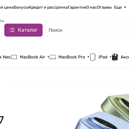
я цена
Бонусы
Кредит и рассрочка
Гарантия
О нас
Отзывы
Еще
ём
Каталог
k Neo
MacBook Air
MacBook Pro
iPad
Акс
7