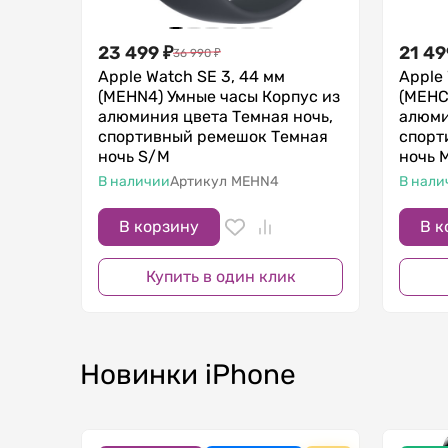
23 499
₽
21 49
36 990
₽
Apple Watch SE 3, 44 мм
Apple 
(MEHN4) Умные часы Корпус из
(MEHC
алюминия цвета Темная ночь,
алюми
спортивный ремешок Темная
спорт
ночь S/M
ночь 
В наличии
Артикул
MEHN4
В нали
В корзину
В к
Купить в один клик
Новинки iPhone