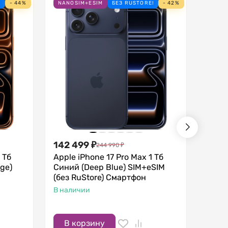
!
- 44%
NANOSIM+ESIM
БЕЗ RUSTORE!
- 42%
NANO
142 499
₽
142 
244 990
₽
 Тб
Apple iPhone 17 Pro Max 1 Тб
Apple
ge)
Синий (Deep Blue) SIM+eSIM
Сереб
(без RuStore) Смартфон
(без 
В наличии
В нал
В корзину
В 