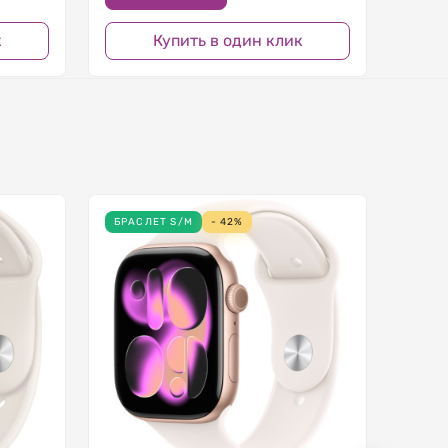
к
Купить в один клик
БРАСЛЕТ S/M
- 42%
БРАС