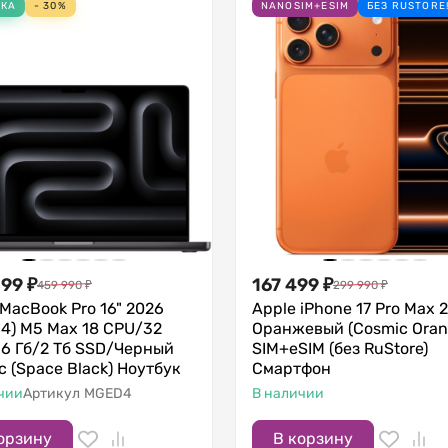
НКА
- 30%
NANOSIM+ESIM
БЕЗ RUSTORE
899
₽
167 499
₽
459 990
₽
299 990
₽
 MacBook Pro 16" 2026
Apple iPhone 17 Pro Max 2
4) M5 Max 18 CPU/32
Оранжевый (Cosmic Oran
6 Гб/2 Тб SSD/Черный
SIM+eSIM (без RuStore)
с (Space Black) Ноутбук
Смартфон
чии
Артикул
MGED4
В наличии
орзину
В корзину