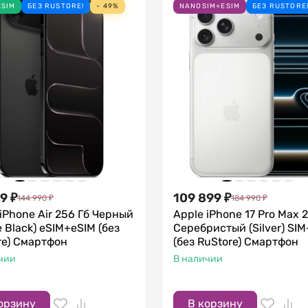
ESIM
БЕЗ RUSTORE!
- 49%
NANOSIM+ESIM
БЕЗ RUSTORE
99
₽
109 899
₽
144 990
₽
184 990
₽
iPhone Air 256 Гб Черный
Apple iPhone 17 Pro Max 
 Black) eSIM+eSIM (без
Серебристый (Silver) SI
re) Смартфон
(без RuStore) Смартфон
чии
В наличии
орзину
В корзину