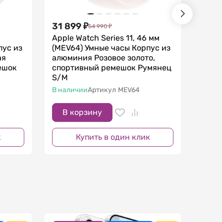
31 899
₽
30 8
54 990
₽
Apple Watch Series 11, 46 мм
Apple
пус из
(MEV64) Умные часы Корпус из
(MEU
ая
алюминия Розовое золото,
алюм
ешок
спортивный ремешок Румянец
спор
S/M
S/M
В наличии
Артикул
MEV64
В нал
В корзину
В 
к
Купить в один клик