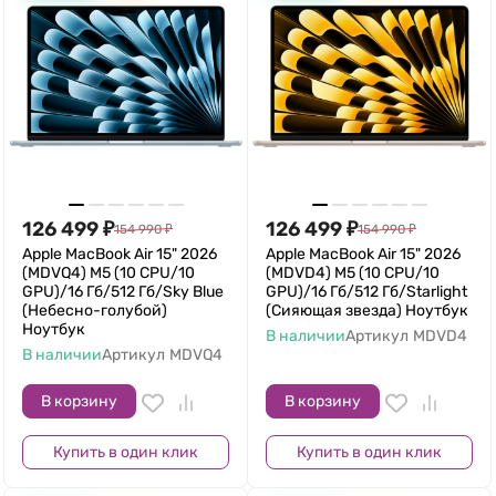
126 499
₽
126 499
₽
154 990
₽
154 990
₽
Apple MacBook Air 15" 2026
Apple MacBook Air 15" 2026
(MDVQ4) M5 (10 CPU/10
(MDVD4) M5 (10 CPU/10
GPU)/16 Гб/512 Гб/Sky Blue
GPU)/16 Гб/512 Гб/Starlight
(Небесно-голубой)
(Сияющая звезда) Ноутбук
Ноутбук
В наличии
Артикул
MDVD4
В наличии
Артикул
MDVQ4
В корзину
В корзину
Купить в один клик
Купить в один клик