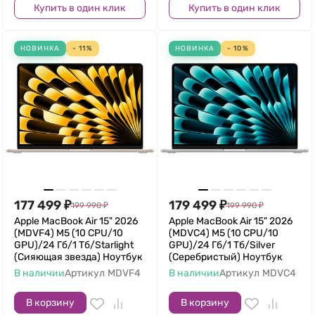
Купить в один клик
Купить в один клик
НОВИНКА
- 11%
НОВИНКА
- 10%
177 499
₽
179 499
₽
199 990
₽
199 990
₽
Apple MacBook Air 15" 2026
Apple MacBook Air 15" 2026
(MDVF4) M5 (10 CPU/10
(MDVC4) M5 (10 CPU/10
GPU)/24 Гб/1 Тб/Starlight
GPU)/24 Гб/1 Тб/Silver
(Сияющая звезда) Ноутбук
(Серебристый) Ноутбук
В наличии
Артикул
MDVF4
В наличии
Артикул
MDVC4
В корзину
В корзину