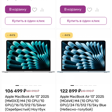
В корзину
В корзину
Купить в один клик
Купить в один клик
- 44%
- 44%
106 499
₽
122 899
₽
189 990
₽
219 990
₽
Apple MacBook Air 13" 2025
Apple MacBook Air 13" 2025
(MW0X3) M4 (10 CPU/10
(MC6V4) M4 (10 CPU/10
GPU)/16 Гб/512 Гб/Silver
GPU)/24 Гб/512 Гб/Sky Blue
(Серебристый) Ноутбук
(Небесно-голубой)