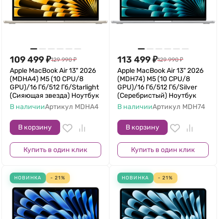
109 499
₽
113 499
₽
129 990
₽
129 990
₽
Apple MacBook Air 13" 2026
Apple MacBook Air 13" 2026
(MDHA4) M5 (10 CPU/8
(MDH74) M5 (10 CPU/8
GPU)/16 Гб/512 Гб/Starlight
GPU)/16 Гб/512 Гб/Silver
(Сияющая звезда) Ноутбук
(Серебристый) Ноутбук
В наличии
Артикул
MDHA4
В наличии
Артикул
MDH74
В корзину
В корзину
Купить в один клик
Купить в один клик
НОВИНКА
- 21%
НОВИНКА
- 21%