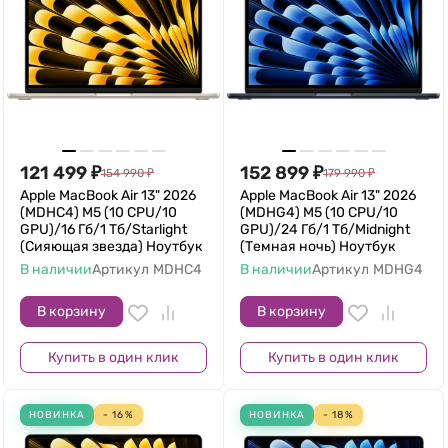
121 499
₽
152 899
₽
154 990
₽
179 990
₽
Apple MacBook Air 13" 2026
Apple MacBook Air 13" 2026
(MDHC4) M5 (10 CPU/10
(MDHG4) M5 (10 CPU/10
GPU)/16 Гб/1 Тб/Starlight
GPU)/24 Гб/1 Тб/Midnight
(Сияющая звезда) Ноутбук
(Темная ночь) Ноутбук
В наличии
Артикул
MDHC4
В наличии
Артикул
MDHG4
В корзину
В корзину
Купить в один клик
Купить в один клик
НОВИНКА
- 16%
НОВИНКА
- 18%