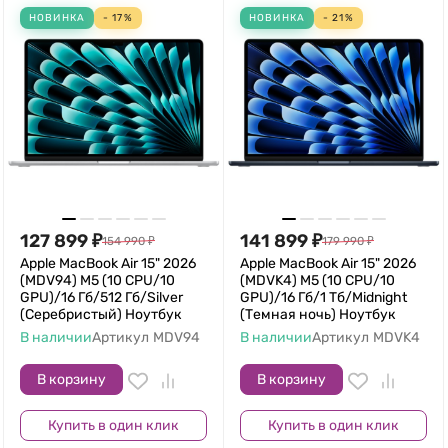
НОВИНКА
- 17%
НОВИНКА
- 21%
127 899
₽
141 899
₽
154 990
₽
179 990
₽
Apple MacBook Air 15" 2026
Apple MacBook Air 15" 2026
(MDV94) M5 (10 CPU/10
(MDVK4) M5 (10 CPU/10
GPU)/16 Гб/512 Гб/Silver
GPU)/16 Гб/1 Тб/Midnight
(Серебристый) Ноутбук
(Темная ночь) Ноутбук
В наличии
Артикул
MDV94
В наличии
Артикул
MDVK4
В корзину
В корзину
Купить в один клик
Купить в один клик