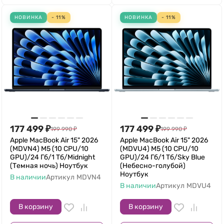
НОВИНКА
- 11%
НОВИНКА
- 11%
177 499
₽
177 499
₽
199 990
₽
199 990
₽
Apple MacBook Air 15" 2026
Apple MacBook Air 15" 2026
(MDVN4) M5 (10 CPU/10
(MDVU4) M5 (10 CPU/10
GPU)/24 Гб/1 Тб/Midnight
GPU)/24 Гб/1 Тб/Sky Blue
(Темная ночь) Ноутбук
(Небесно-голубой)
Ноутбук
В наличии
Артикул
MDVN4
В наличии
Артикул
MDVU4
В корзину
В корзину