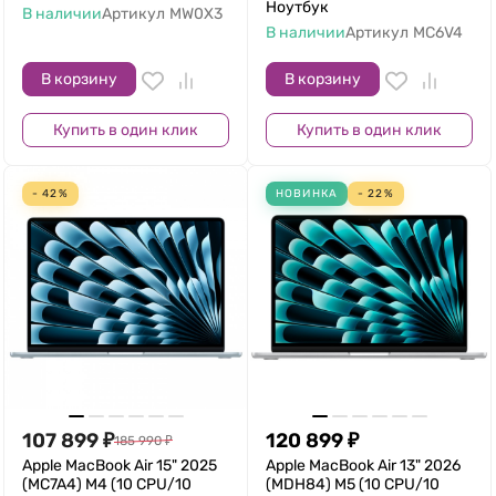
Ноутбук
В наличии
Артикул
MW0X3
В наличии
Артикул
MC6V4
В корзину
В корзину
Купить в один клик
Купить в один клик
- 42%
НОВИНКА
- 22%
107 899
₽
120 899
₽
185 990
₽
Apple MacBook Air 15" 2025
Apple MacBook Air 13" 2026
(MC7A4) M4 (10 CPU/10
(MDH84) M5 (10 CPU/10