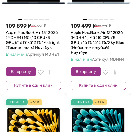
109 899
₽
109 499
₽
129 990
₽
129 990
₽
Apple MacBook Air 13" 2026
Apple MacBook Air 13" 2026
(MDHE4) M5 (10 CPU/8
(MDHH4) M5 (10 CPU/8
GPU)/16 Гб/512 Гб/Midnight
GPU)/16 Гб/512 Гб/Sky Blue
(Темная ночь) Ноутбук
(Небесно-голубой)
Ноутбук
В наличии
Артикул
MDHE4
В наличии
Артикул
MDHH4
В корзину
В корзину
Купить в один клик
Купить в один клик
НОВИНКА
- 16%
НОВИНКА
- 13%