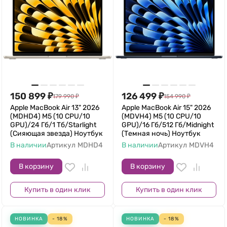
150 899
₽
126 499
₽
179 990
₽
154 990
₽
Apple MacBook Air 13" 2026
Apple MacBook Air 15" 2026
(MDHD4) M5 (10 CPU/10
(MDVH4) M5 (10 CPU/10
GPU)/24 Гб/1 Тб/Starlight
GPU)/16 Гб/512 Гб/Midnight
(Сияющая звезда) Ноутбук
(Темная ночь) Ноутбук
В наличии
Артикул
MDHD4
В наличии
Артикул
MDVH4
В корзину
В корзину
Купить в один клик
Купить в один клик
НОВИНКА
- 18%
НОВИНКА
- 18%