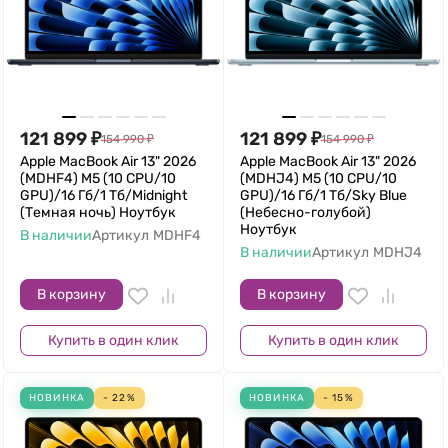
121 899
₽
121 899
₽
154 990
₽
154 990
₽
Apple MacBook Air 13" 2026
Apple MacBook Air 13" 2026
(MDHF4) M5 (10 CPU/10
(MDHJ4) M5 (10 CPU/10
GPU)/16 Гб/1 Тб/Midnight
GPU)/16 Гб/1 Тб/Sky Blue
(Темная ночь) Ноутбук
(Небесно-голубой)
Ноутбук
В наличии
Артикул
MDHF4
В наличии
Артикул
MDHJ4
В корзину
В корзину
Купить в один клик
Купить в один клик
НОВИНКА
- 22%
НОВИНКА
- 15%