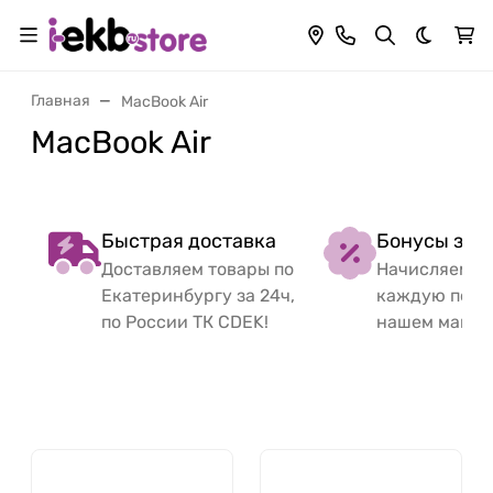
Темная 
Главная
MacBook Air
MacBook Air
Быстрая доставка
Бонусы за 
Доставляем товары по
Начисляем б
Екатеринбургу за 24ч,
каждую поку
по России ТК CDEK!
нашем магаз