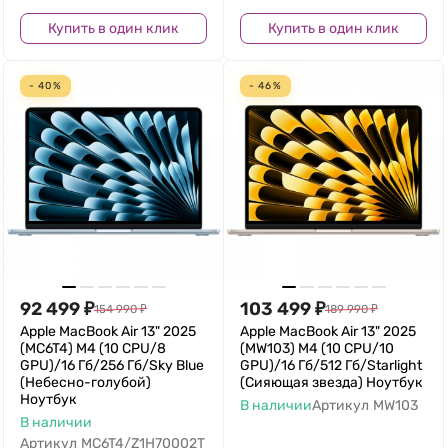
Купить в один клик
Купить в один клик
- 40%
- 46%
92 499
₽
103 499
₽
154 990
₽
189 990
₽
Apple MacBook Air 13" 2025
Apple MacBook Air 13" 2025
(MC6T4) M4 (10 CPU/8
(MW103) M4 (10 CPU/10
GPU)/16 Гб/256 Гб/Sky Blue
GPU)/16 Гб/512 Гб/Starlight
(Небесно-голубой)
(Сияющая звезда) Ноутбук
Ноутбук
В наличии
Артикул
MW103
В наличии
Артикул
MC6T4/Z1H70002T