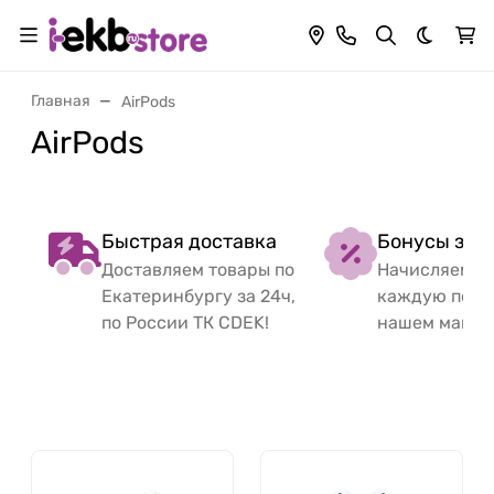
Темная 
Главная
AirPods
AirPods
Быстрая доставка
Бонусы за 
Доставляем товары по
Начисляем б
Екатеринбургу за 24ч,
каждую поку
по России ТК CDEK!
нашем магаз