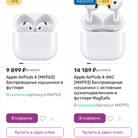
- 51%
MAGSAFE
- 43%
9 899
₽
14 189
₽
19 999
₽
24 999
₽
Apple AirPods 4 (MXP63)
Apple AirPods 4 ANC
Беспроводные наушники в
(MXP93) Беспроводные
футляре
наушники с активным
шумоподавлением в
В наличии
Артикул
MXP63
футляре MagSafe
В наличии
Артикул
MXP93
В корзину
В корзину
Купить в один клик
Купить в один клик