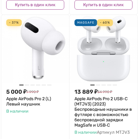
Купить в один клик
Купить в один клик
- 37%
MAGSAFE
- 60%
5 000
₽
13 889
₽
7 990
₽
34 990
₽
Apple AirPods Pro 2 (L)
Apple AirPods Pro 2 USB-C
Левый наушник
(MTJV3) (2023)
Беспроводные наушники в
В наличии
футляре с возможностью
беспроводной зарядки
MagSafe и USB‑C
В наличии
Артикул
MTJV3