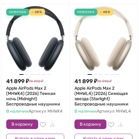
НОВИНКА
- 48%
НОВИНКА
- 48%
41 899
₽
41 899
₽
79 990
₽
79 990
₽
Apple AirPods Max 2
Apple AirPods Max 2
(MHWK4) (2026) Темная
(MHWL4) (2026) Сияющая
ночь (Midnight)
звезда (Starlight)
Беспроводные наушники
Беспроводные наушники
В наличии
Артикул
MHWK4
В наличии
Артикул
MHWL4
В корзину
В корзину
Купить в один клик
Купить в один клик