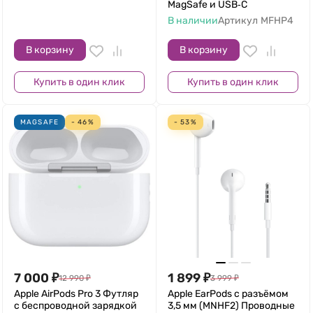
MagSafe и USB‑C
В наличии
Артикул
MFHP4
В корзину
В корзину
Купить в один клик
Купить в один клик
MAGSAFE
- 46%
- 53%
7 000
₽
1 899
₽
12 990
₽
3 999
₽
Apple AirPods Pro 3 Футляр
Apple EarPods с разъёмом
с беспроводной зарядкой
3,5 мм (MNHF2) Проводные