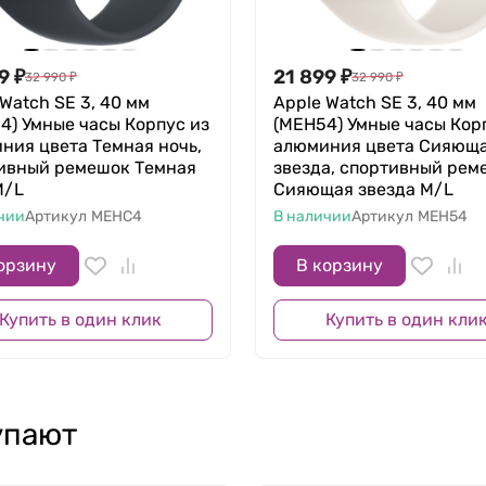
9
₽
21 899
₽
32 990
₽
32 990
₽
Watch SE 3, 40 мм
Apple Watch SE 3, 40 мм
4) Умные часы Корпус из
(MEH54) Умные часы Кор
ния цвета Темная ночь,
алюминия цвета Сияющ
ивный ремешок Темная
звезда, спортивный рем
M/L
Сияющая звезда M/L
чии
Артикул
MEHC4
В наличии
Артикул
MEH54
орзину
В корзину
Купить в один клик
Купить в один кли
упают