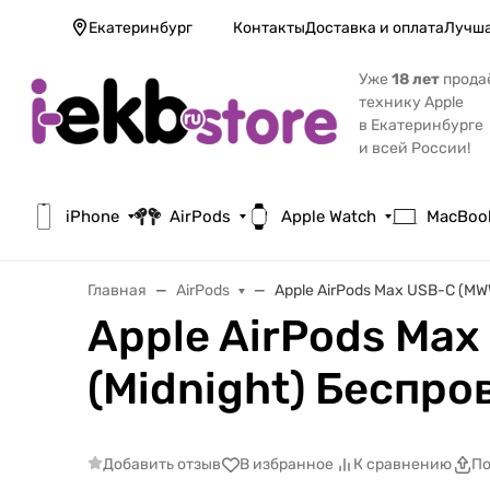
Екатеринбург
Контакты
Доставка и оплата
Лучша
Уже
18 лет
прода
технику Apple
в Екатеринбурге
и всей России!
iPhone
AirPods
Apple Watch
MacBoo
Главная
AirPods
Apple AirPods Max USB-C (M
Apple AirPods Max
(Midnight) Беспр
Добавить отзыв
В избранное
К сравнению
По