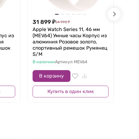
31 899
₽
30 8
54 990
₽
Apple Watch Series 11, 46 мм
Apple
пус из
(MEV64) Умные часы Корпус из
(MEU
ая
алюминия Розовое золото,
алюм
ешок
спортивный ремешок Румянец
спор
S/M
S/M
В наличии
Артикул
MEV64
В нал
В корзину
В 
к
Купить в один клик