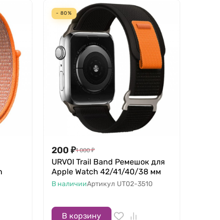
- 80%
200
₽
1 000
₽
URVOI Trail Band Ремешок для
h
Apple Watch 42/41/40/38 мм
В наличии
Артикул
UT02-3510
В корзину