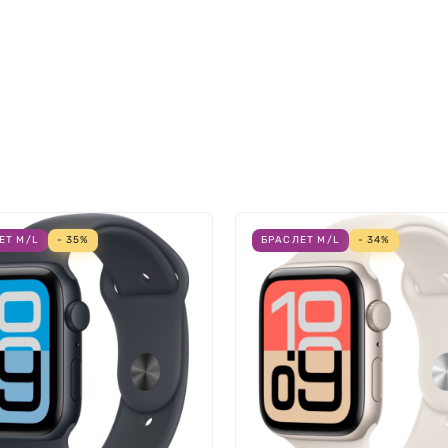
 для идеальной посадки и исключительного комфорта. 
азличные формы головы, чтобы полностью погружать вас 
ekb:Store
по выгодной цене с гарантией и быстрой дост
м звука на профессиональном уровне. Оформите заказ на
ЕТ M/L
- 35%
БРАСЛЕТ M/L
- 34%