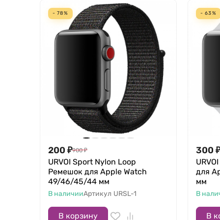
- 78%
- 63%
200
₽
300
900
₽
URVOI Sport Nylon Loop
URVOI
Ремешок для Apple Watch
для A
49/46/45/44 мм
мм
В наличии
Артикул
URSL-1
В нали
В корзину
В к