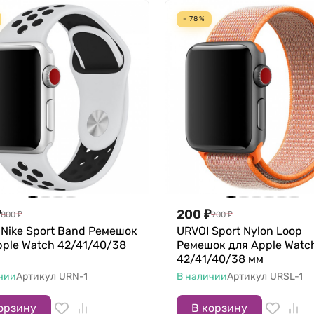
- 78%
₽
200
₽
800
₽
900
₽
 Nike Sport Band Ремешок
URVOI Sport Nylon Loop
pple Watch 42/41/40/38
Ремешок для Apple Watc
42/41/40/38 мм
чии
Артикул
URN-1
В наличии
Артикул
URSL-1
орзину
В корзину