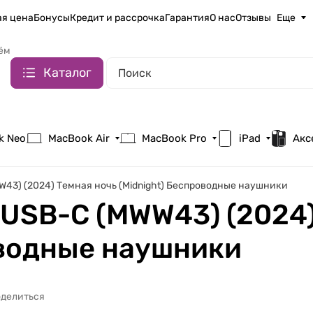
я цена
Бонусы
Кредит и рассрочка
Гарантия
О нас
Отзывы
Еще
ём
Каталог
k Neo
MacBook Air
MacBook Pro
iPad
Акс
WW43) (2024) Темная ночь (Midnight) Беспроводные наушники
 USB-C (MWW43) (2024
оводные наушники
делиться