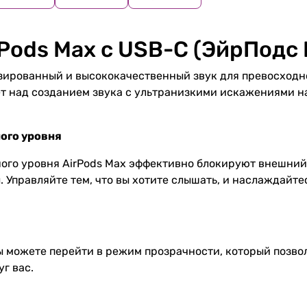
rPods Max c USB-C (ЭйрПодс
зированный и высококачественный звук для превосходн
т над созданием звука с ультранизкими искажениями на
ого уровня
го уровня AirPods Max эффективно блокируют внешний
. Управляйте тем, что вы хотите слышать, и наслаждайт
 можете перейти в режим прозрачности, который позво
г вас.