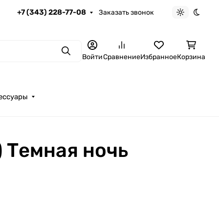
+7 (343) 228-77-08
Заказать звонок
Светлая те
Темна
Поиск
Войти
Сравнение
Избранное
Корзина
ессуары
) Темная ночь