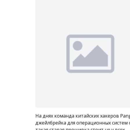
На днях команда китайских хакеров Pan
джейлбрейка для операционных систем от 
такая старая прошивка стоит не у всех