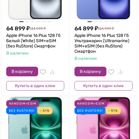
64 899
₽
64 899
₽
134 999
₽
134 999
₽
Apple iPhone 16 Plus 128 Гб
Apple iPhone 16 Plus 128 Гб
Белый (White) SIM+eSIM
Ультрамарин (Ultramarine)
(без RuStore) Смартфон
SIM+eSIM (без RuStore)
Смартфон
В наличии
В наличии
В корзину
В корзину
Купить в один клик
Купить в один клик
NANOSIM+ESIM
NANOSIM+ESIM
БЕЗ RUSTORE!
- 51%
БЕЗ RUSTORE!
- 51%