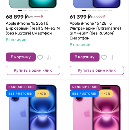
68 899
₽
61 399
₽
129 999
₽
114 999
₽
Apple iPhone 16 256 Гб
Apple iPhone 16 128 Гб
Бирюзовый (Teal) SIM+eSIM
Ультрамарин (Ultramarine)
(без RuStore) Смартфон
SIM+eSIM (без RuStore)
Смартфон
В наличии
В наличии
В корзину
В корзину
Купить в один клик
Купить в один клик
NANOSIM+ESIM
NANOSIM+ESIM
БЕЗ RUSTORE!
- 47%
БЕЗ RUSTORE!
- 47%