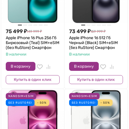
75 499
₽
73 499
₽
149 999
₽
159 999
₽
Apple iPhone 16 Plus 256 Гб
Apple iPhone 16 512 Гб
Бирюзовый (Teal) SIM+eSIM
Черный (Black) SIM+eSIM
(без RuStore) Смартфон
(без RuStore) Смартфон
В наличии
В наличии
В корзину
В корзину
Купить в один клик
Купить в один клик
NANOSIM+ESIM
NANOSIM+ESIM
БЕЗ RUSTORE!
- 50%
БЕЗ RUSTORE!
- 50%