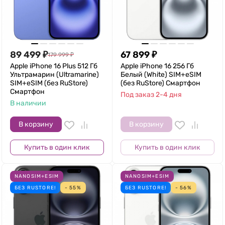
89 499
₽
67 899
₽
179 999
₽
Apple iPhone 16 Plus 512 Гб
Apple iPhone 16 256 Гб
Ультрамарин (Ultramarine)
Белый (White) SIM+eSIM
SIM+eSIM (без RuStore)
(без RuStore) Смартфон
Смартфон
Под заказ 2-4 дня
В наличии
В корзину
В корзину
Купить в один клик
Купить в один клик
NANOSIM+ESIM
NANOSIM+ESIM
БЕЗ RUSTORE!
- 55%
БЕЗ RUSTORE!
- 56%