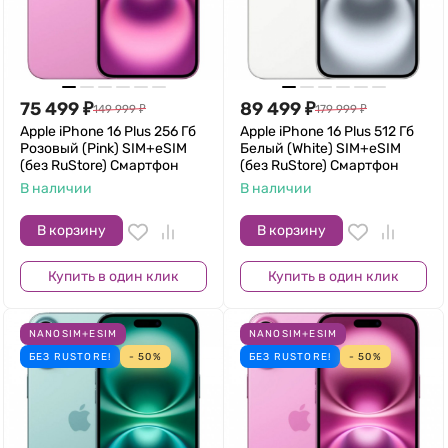
75 499
₽
89 499
₽
149 999
₽
179 999
₽
Apple iPhone 16 Plus 256 Гб
Apple iPhone 16 Plus 512 Гб
Розовый (Pink) SIM+eSIM
Белый (White) SIM+eSIM
(без RuStore) Смартфон
(без RuStore) Смартфон
В наличии
В наличии
В корзину
В корзину
Купить в один клик
Купить в один клик
NANOSIM+ESIM
NANOSIM+ESIM
БЕЗ RUSTORE!
- 50%
БЕЗ RUSTORE!
- 50%