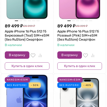
89 499
₽
89 499
₽
179 999
₽
179 999
₽
Apple iPhone 16 Plus 512 Гб
Apple iPhone 16 Plus 512 Гб
Бирюзовый (Teal) SIM+eSIM
Розовый (Pink) SIM+eSIM
(без RuStore) Смартфон
(без RuStore) Смартфон
В наличии
В наличии
В корзину
В корзину
Купить в один клик
Купить в один клик
NANOSIM+ESIM
NANOSIM+ESIM
БЕЗ RUSTORE!
- 50%
БЕЗ RUSTORE!
- 48%