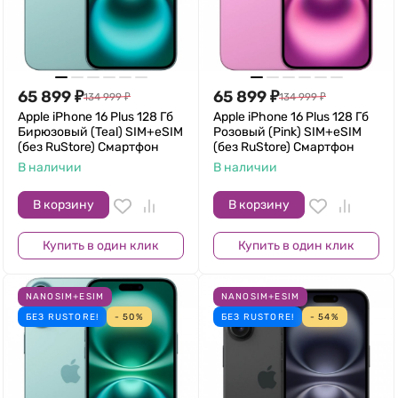
65 899
₽
65 899
₽
134 999
₽
134 999
₽
Apple iPhone 16 Plus 128 Гб
Apple iPhone 16 Plus 128 Гб
Бирюзовый (Teal) SIM+eSIM
Розовый (Pink) SIM+eSIM
(без RuStore) Смартфон
(без RuStore) Смартфон
В наличии
В наличии
В корзину
В корзину
Купить в один клик
Купить в один клик
NANOSIM+ESIM
NANOSIM+ESIM
БЕЗ RUSTORE!
- 50%
БЕЗ RUSTORE!
- 54%