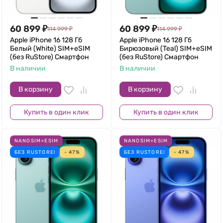
60 899
₽
60 899
₽
114 999
₽
114 999
₽
Apple iPhone 16 128 Гб
Apple iPhone 16 128 Гб
Белый (White) SIM+eSIM
Бирюзовый (Teal) SIM+eSIM
(без RuStore) Смартфон
(без RuStore) Смартфон
В наличии
В наличии
В корзину
В корзину
Купить в один клик
Купить в один клик
NANOSIM+ESIM
NANOSIM+ESIM
БЕЗ RUSTORE!
- 47%
БЕЗ RUSTORE!
- 47%