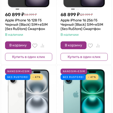
60 899
₽
68 899
₽
114 999
₽
129 999
₽
Apple iPhone 16 128 Гб
Apple iPhone 16 256 Гб
Черный (Black) SIM+eSIM
Черный (Black) SIM+eSIM
(без RuStore) Смартфон
(без RuStore) Смартфон
В наличии
В наличии
В корзину
В корзину
Купить в один клик
Купить в один клик
NANOSIM+ESIM
NANOSIM+ESIM
БЕЗ RUSTORE!
- 47%
БЕЗ RUSTORE!
- 47%