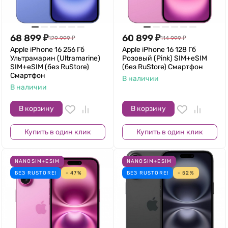
68 899
₽
60 899
₽
129 999
₽
114 999
₽
Apple iPhone 16 256 Гб
Apple iPhone 16 128 Гб
Ультрамарин (Ultramarine)
Розовый (Pink) SIM+eSIM
SIM+eSIM (без RuStore)
(без RuStore) Смартфон
Смартфон
В наличии
В наличии
В корзину
В корзину
Купить в один клик
Купить в один клик
NANOSIM+ESIM
NANOSIM+ESIM
БЕЗ RUSTORE!
- 47%
БЕЗ RUSTORE!
- 52%