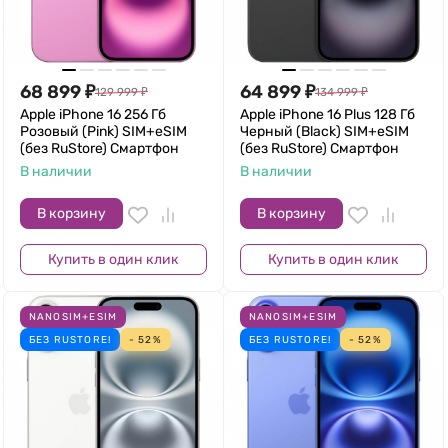
68 899
₽
64 899
₽
129 999
₽
134 999
₽
Apple iPhone 16 256 Гб
Apple iPhone 16 Plus 128 Гб
Розовый (Pink) SIM+eSIM
Черный (Black) SIM+eSIM
(без RuStore) Смартфон
(без RuStore) Смартфон
В наличии
В наличии
В корзину
В корзину
Купить в один клик
Купить в один клик
NANOSIM+ESIM
NANOSIM+ESIM
БЕЗ RUSTORE!
- 52%
БЕЗ RUSTORE!
- 52%