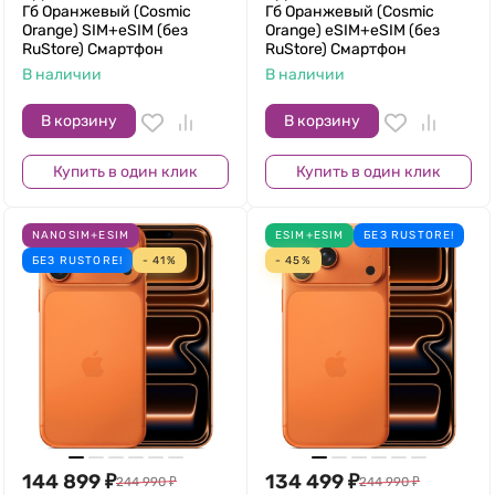
Гб Оранжевый (Cosmic
Гб Оранжевый (Cosmic
Orange) SIM+eSIM (без
Orange) eSIM+eSIM (без
RuStore) Смартфон
RuStore) Смартфон
В наличии
В наличии
В корзину
В корзину
Купить в один клик
Купить в один клик
NANOSIM+ESIM
ESIM+ESIM
БЕЗ RUSTORE!
БЕЗ RUSTORE!
- 41%
- 45%
144 899
₽
134 499
₽
244 990
₽
244 990
₽