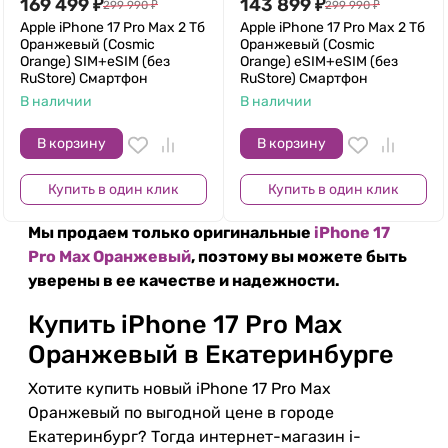
169 499
₽
143 899
₽
299 990
₽
299 990
₽
Apple iPhone 17 Pro Max 2 Тб
Apple iPhone 17 Pro Max 2 Тб
Оранжевый (Cosmic
Оранжевый (Cosmic
Orange) SIM+eSIM (без
Orange) eSIM+eSIM (без
RuStore) Смартфон
RuStore) Смартфон
В наличии
В наличии
В корзину
В корзину
Купить в один клик
Купить в один клик
Мы продаем только оригинальные
iPhone 17
Pro Max Оранжевый
, поэтому вы можете быть
уверены в ее качестве и надежности.
Купить iPhone 17 Pro Max
Оранжевый в Екатеринбурге
Хотите купить новый iPhone 17 Pro Max
Оранжевый по выгодной цене в городе
Екатеринбург? Тогда интернет-магазин i-