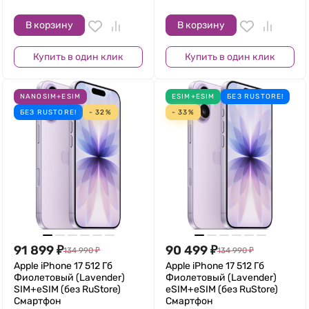
В корзину
В корзину
Купить в один клик
Купить в один клик
NANOSIM+ESIM
ESIM+ESIM
БЕЗ RUSTORE!
БЕЗ RUSTORE!
- 32%
- 33%
91 899
₽
90 499
₽
134 990
₽
134 990
₽
Apple iPhone 17 512 Гб
Apple iPhone 17 512 Гб
Фиолетовый (Lavender)
Фиолетовый (Lavender)
SIM+eSIM (без RuStore)
eSIM+eSIM (без RuStore)
Смартфон
Смартфон