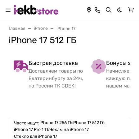
Темная 
Главная
iPhone
iPhone 17
iPhone 17 512 ГБ
Быстрая доставка
Бонусы за 
Доставляем товары по
Начисляем б
Екатеринбургу за 24ч,
каждую поку
по России ТК CDEK!
нашем магаз
iPhone 17 256 Гб
iPhone 17 512 Гб
Часто ищут:
iPhone 17 Pro 1 Тб
Чехлы на iPhone 17
Стекло для iPhone 17