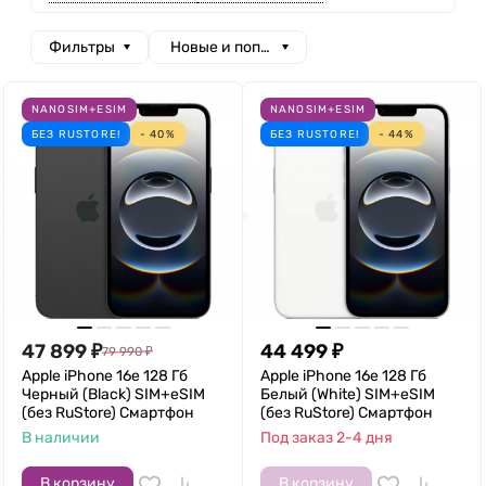
Фильтры
Новые и популярные
NANOSIM+ESIM
NANOSIM+ESIM
БЕЗ RUSTORE!
- 40%
БЕЗ RUSTORE!
- 44%
47 899
₽
44 499
₽
79 990
₽
Apple iPhone 16e 128 Гб
Apple iPhone 16e 128 Гб
Черный (Black) SIM+eSIM
Белый (White) SIM+eSIM
(без RuStore) Смартфон
(без RuStore) Смартфон
В наличии
Под заказ 2-4 дня
В корзину
В корзину