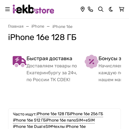
Темная 
Главная
iPhone
iPhone 16e
iPhone 16e 128 ГБ
Быстрая доставка
Бонусы за 
Доставляем товары по
Начисляем б
Екатеринбургу за 24ч,
каждую поку
по России ТК CDEK!
нашем магаз
iPhone 16e 128 ГБ
iPhone 16e 256 ГБ
Часто ищут:
iPhone 16e 512 ГБ
iPhone 16e nanoSIM+eSIM
iPhone 16e Dual eSIM
Чехлы iPhone 16e