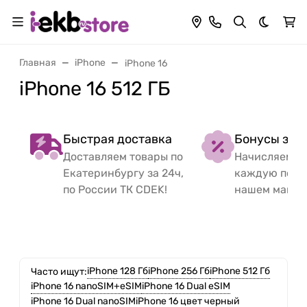
Темная 
Главная
iPhone
iPhone 16
iPhone 16 512 ГБ
Быстрая доставка
Бонусы за 
Доставляем товары по
Начисляем б
Екатеринбургу за 24ч,
каждую поку
по России ТК CDEK!
нашем магаз
iPhone 128 Гб
iPhone 256 Гб
iPhone 512 Гб
Часто ищут:
iPhone 16 nanoSIM+eSIM
iPhone 16 Dual eSIM
iPhone 16 Dual nanoSIM
iPhone 16 цвет черный