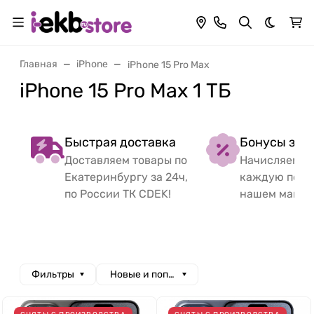
Темная 
Главная
iPhone
iPhone 15 Pro Max
iPhone 15 Pro Max 1 ТБ
Быстрая доставка
Бонусы за 
Доставляем товары по
Начисляем б
Екатеринбургу за 24ч,
каждую поку
по России ТК CDEK!
нашем магаз
Фильтры
Новые и популярные