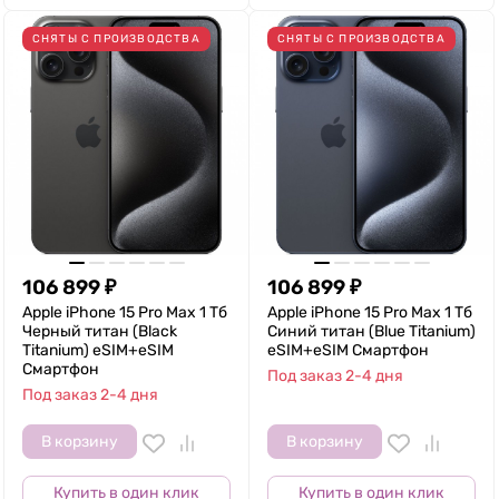
СНЯТЫ С ПРОИЗВОДСТВА
СНЯТЫ С ПРОИЗВОДСТВА
106 899
₽
106 899
₽
Apple iPhone 15 Pro Max 1 Тб
Apple iPhone 15 Pro Max 1 Тб
Черный титан (Black
Синий титан (Blue Titanium)
Titanium) eSIM+eSIM
eSIM+eSIM Смартфон
Смартфон
Под заказ 2-4 дня
Под заказ 2-4 дня
В корзину
В корзину
Купить в один клик
Купить в один клик