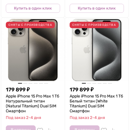
Купить в один клик
Купить в один клик
СНЯТЫ С ПРОИЗВОДСТВА
СНЯТЫ С ПРОИЗВОДСТВА
179 899
₽
179 899
₽
Apple iPhone 15 Pro Max 1 Тб
Apple iPhone 15 Pro Max 1 Тб
Натуральный титан
Белый титан (White
(Natural Titanium) Dual SIM
Titanium) Dual SIM
Смартфон
Смартфон
Под заказ 2-4 дня
Под заказ 2-4 дня
В корзину
В корзину