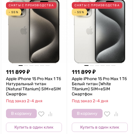
СНЯТЫ С ПРОИЗВОДСТВА
СНЯТЫ С ПРОИЗВОДСТВА
- 55%
- 55%
111 899
₽
111 899
₽
Apple iPhone 15 Pro Max 1 Тб
Apple iPhone 15 Pro Max 1 Тб
Натуральный титан
Белый титан (White
(Natural Titanium) SIM+eSIM
Titanium) SIM+eSIM
Смартфон
Смартфон
Под заказ 2-4 дня
Под заказ 2-4 дня
В корзину
В корзину
Купить в один клик
Купить в один клик