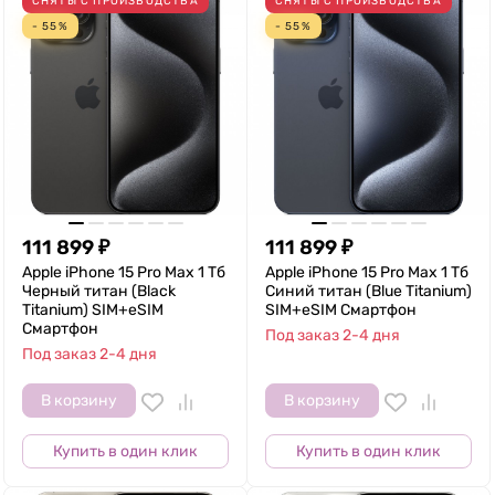
СНЯТЫ С ПРОИЗВОДСТВА
СНЯТЫ С ПРОИЗВОДСТВА
- 55%
- 55%
111 899
₽
111 899
₽
Apple iPhone 15 Pro Max 1 Тб
Apple iPhone 15 Pro Max 1 Тб
Черный титан (Black
Синий титан (Blue Titanium)
Titanium) SIM+eSIM
SIM+eSIM Смартфон
Смартфон
Под заказ 2-4 дня
Под заказ 2-4 дня
В корзину
В корзину
Купить в один клик
Купить в один клик