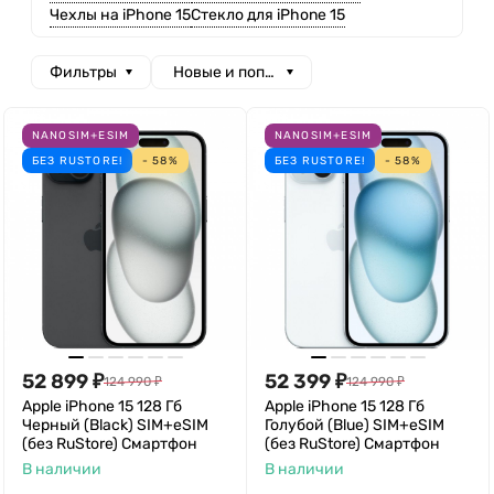
Чехлы на iPhone 15
Стекло для iPhone 15
Фильтры
Новые и популярные
NANOSIM+ESIM
NANOSIM+ESIM
БЕЗ RUSTORE!
- 58%
БЕЗ RUSTORE!
- 58%
52 899
₽
52 399
₽
124 990
₽
124 990
₽
Apple iPhone 15 128 Гб
Apple iPhone 15 128 Гб
Черный (Black) SIM+eSIM
Голубой (Blue) SIM+eSIM
(без RuStore) Смартфон
(без RuStore) Смартфон
В наличии
В наличии