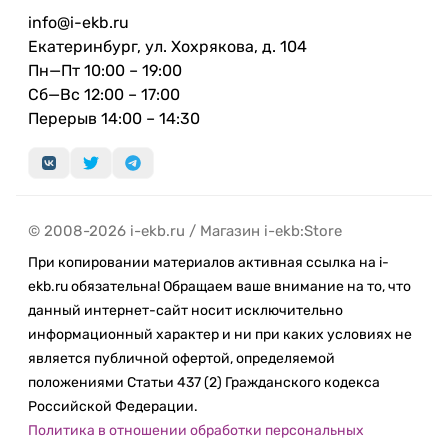
освещения. Она анализирует каждый пиксель на
info@i-ekb.ru
нескольких снимках, сделанных с различной
Екатеринбург, ул. Хохрякова, д. 104
экспозицией, чтобы на итоговом фото были
Пн—Пт 10:00 – 19:00
видны едва различимые текстуры, тончайшие
Сб—Вс 12:00 – 17:00
узоры и мельчайшие детали. Сверх­широко­
Перерыв 14:00 – 14:30
угольная камера обеспечивает большое поле
обзора, даже когда вы находитесь очень близко к
объекту съёмки. Поэтому вам не придётся
отступать назад, чтобы в кадр попало всё, что
нужно. Воспоминания — это слайд-шоу, которые
© 2008-2026 i-ekb.ru / Магазин i-ekb:Store
автоматически создаются из памятных снимков
При копировании материалов активная ссылка на i-
и видео в приложении «Фото». Их можно
ekb.ru обязательна! Обращаем ваше внимание на то, что
редактировать на свой вкус — и даже добавлять
данный интернет-сайт носит исключительно
музыку из медиатеки.
информационный характер и ни при каких условиях не
Снимайте в своей уникальной манере.
является публичной офертой, определяемой
положениями Статьи 437 (2) Гражданского кодекса
Фотографи­ческие стили усиливают и
Российской Федерации.
приглушают цвета, сохраняя оттенок кожи
Политика в отношении обработки персональных
естественным. Фотографические стили