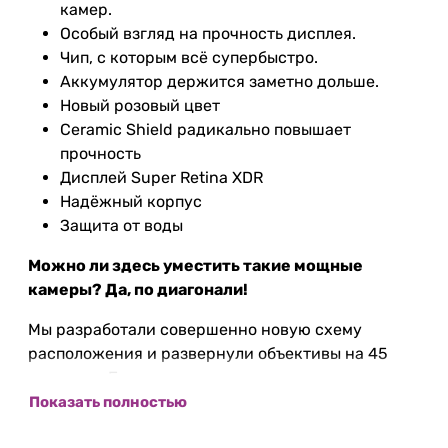
камер.
Особый взгляд на прочность дисплея.
Чип, с которым всё супербыстро.
Аккумулятор держится заметно дольше.
Новый розовый цвет
Ceramic Shield радикально повышает
прочность
Дисплей Super Retina XDR
Надёжный корпус
Защита от воды
Можно ли здесь уместить такие мощные
камеры? Да, по диагонали!
Мы разработали совершенно новую схему
расположения и развернули объективы на 45
градусов. Благодаря этому внутри корпуса
поместилась наша лучшая система двух камер с
Показать полностью
увеличенной матрицей широкоугольной камеры.