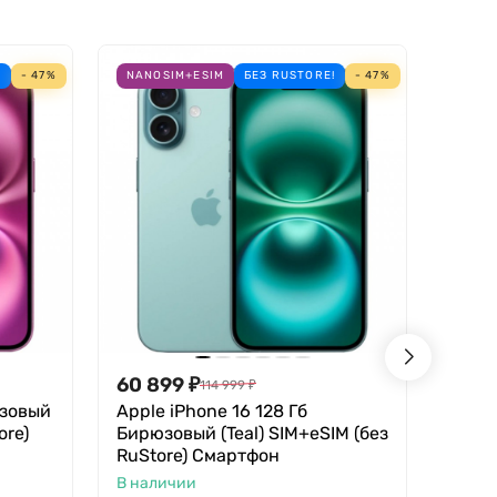
!
- 47%
NANOSIM+ESIM
БЕЗ RUSTORE!
- 47%
НОВИ
60 899
₽
60 8
114 999
₽
озовый
Apple iPhone 16 128 Гб
Apple
ore)
Бирюзовый (Teal) SIM+eSIM (без
+ Cel
RuStore) Смартфон
корп
тита
В наличии