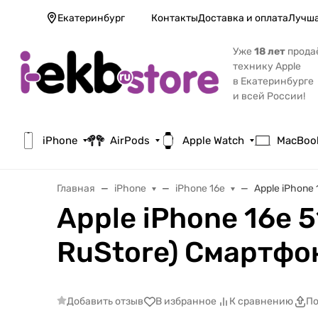
Екатеринбург
Контакты
Доставка и оплата
Лучша
Уже
18 лет
прода
технику Apple
в Екатеринбурге
и всей России!
iPhone
AirPods
Apple Watch
MacBoo
Главная
iPhone
iPhone 16e
Apple iPhone
Apple iPhone 16e 5
RuStore) Смартфо
Добавить отзыв
В избранное
К сравнению
По