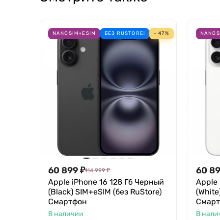
NANOSIM+ESIM
БЕЗ RUSTORE!
- 47%
NANOS
60 899
₽
60 8
114 999
₽
Apple iPhone 16 128 Гб Черный
Apple 
(Black) SIM+eSIM (без RuStore)
(White
Смартфон
Смар
В наличии
В нали