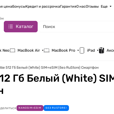
я цена
Бонусы
Кредит и рассрочка
Гарантия
О нас
Отзывы
Еще
ём
Каталог
k Neo
MacBook Air
MacBook Pro
iPad
Акс
 16e 512 Гб Белый (White) SIM+eSIM (без RuStore) Смартфон
12 Гб Белый (White) SI
н
делиться
NANOSIM+ESIM
БЕЗ RUSTORE!