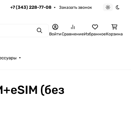
+7 (343) 228-77-08
Заказать звонок
Светлая те
Темна
Поиск
Войти
Сравнение
Избранное
Корзина
ессуары
M+eSIM (без