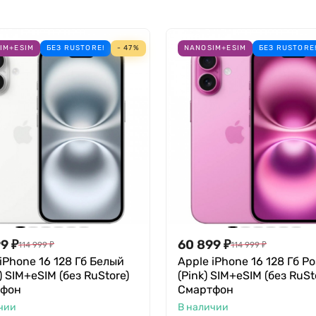
IM+ESIM
БЕЗ RUSTORE!
- 47%
NANOSIM+ESIM
БЕЗ RUSTORE
99
₽
60 899
₽
114 999
₽
114 999
₽
iPhone 16 128 Гб Белый
Apple iPhone 16 128 Гб Р
) SIM+eSIM (без RuStore)
(Pink) SIM+eSIM (без RuSt
тфон
Смартфон
чии
В наличии