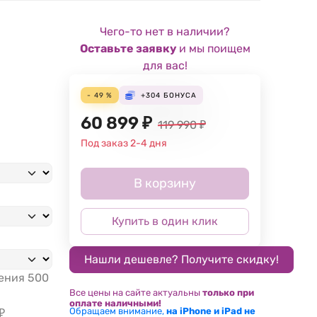
Чего-то нет в наличии?
Оставьте заявку
и мы поищем
для вас!
- 49 %
+304
БОНУСА
60 899
₽
119 990
₽
Под заказ 2-4 дня
В корзину
Купить в один клик
жения
500
Все цены на сайте актуальны
только при
оплате наличными!
Обращаем внимание,
на iPhone и iPad не
₽