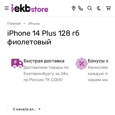
Темная 
Главная
iPhone
iPhone 14 Plus 128 гб
фиолетовый
Быстрая доставка
Бонусы за 
Доставляем товары по
Начисляем б
Екатеринбургу за 24ч,
каждую поку
по России ТК CDEK!
нашем магаз
С начала алфавита