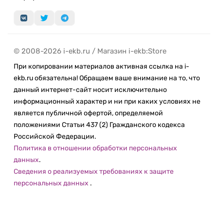
Фронтальная камера не уступает.
Новейшие функции — теперь и в камере
TrueDepth:
© 2008-2026 i-ekb.ru / Магазин i-ekb:Store
Режим «Киноэффект»
При копировании материалов активная ссылка на i-
Фотографические стили
ekb.ru обязательна! Обращаем ваше внимание на то, что
Стандарт Dolby Vision HDR
данный интернет-сайт носит исключительно
Портретный режим
информационный характер и ни при каких условиях не
Ночной режим
является публичной офертой, определяемой
Smart HDR 4
положениями Статьи 437 (2) Гражданского кодекса
Deep Fusion
Российской Федерации.
и многое другое — для нового уровня селфи.
Политика в отношении обработки персональных
данных
.
Процессор A15 Bionic и камера TrueDepth также
Сведения о реализуемых требованиях к защите
обеспечивают работу Face ID, невероятно
персональных данных
.
надёжной технологии аутентификации.
Ёмкость
×2.
Минимальная ёмкость iPhone 13
составляет 128 ГБ — места хватит для всех