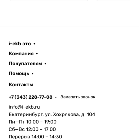
Снимайте в своей уникальной манере.
Фотографи­ческие стили усиливают и
приглушают цвета, сохраняя оттенок кожи
естественным. Фотографические стили
позволяют сделать ваши фото более вырази­тель­
i-ekb это
ными. Но, в отличие от фильтров, стили
Компания
применяются индивидуально для каждой
Покупателям
области фотографии, не изменяя тон кожи
людей. Выберите шаблон Красочный для ярких и
Помощь
выразительных фото. Варианты Тёплый и
Контакты
Прохладный подчеркнут золотистые или синие
полутона. Стиль Насыщенный контрастный
+7 (343) 228-77-08
Заказать звонок
сделает тени темнее, а цвета — глубже.
info@i-ekb.ru
Достаточно один раз выбрать стиль — например,
Екатеринбург, ул. Хохрякова, д. 104
Красочный, как на этих фотографиях, — и он
Пн—Пт 10:00 – 19:00
будет применяться ко всем вашим снимкам
Сб—Вс 12:00 – 17:00
автоматически.
Перерыв 14:00 – 14:30