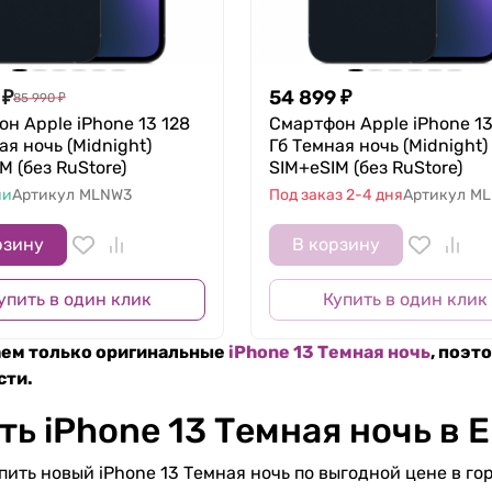
₽
54 899
₽
85 990
₽
н Apple iPhone 13 128
Смартфон Apple iPhone 1
ая ночь (Midnight)
Гб Темная ночь (Midnight)
M (без RuStore)
SIM+eSIM (без RuStore)
ии
Артикул
MLNW3
Под заказ 2-4 дня
Артикул
ML
рзину
В корзину
упить в один клик
Купить в один клик
ем только оригинальные
iPhone 13 Темная ночь
, поэт
сти.
ть iPhone 13 Темная ночь в 
пить новый iPhone 13 Темная ночь по выгодной цене в го