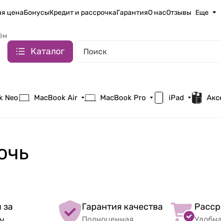
я цена
Бонусы
Кредит и рассрочка
Гарантия
О нас
Отзывы
Еще
ём
Каталог
k Neo
MacBook Air
MacBook Pro
iPad
Акс
очь
 за
Гарантия качества
Расср
у
Полноценная
Удобн