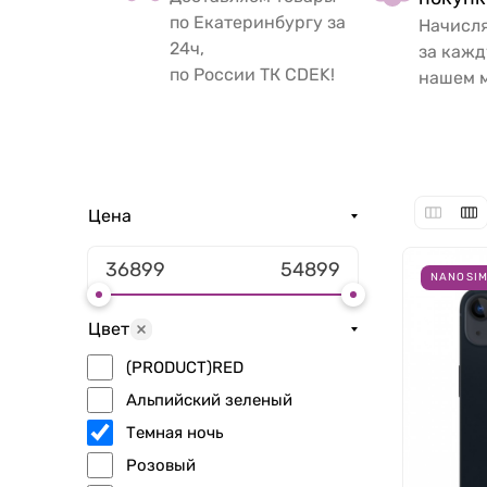
по Екатеринбургу за
Начисл
24ч,
за кажд
по России ТК CDEK!
нашем м
Цена
NANOSIM
Цвет
(PRODUCT)RED
Альпийский зеленый
Темная ночь
Розовый