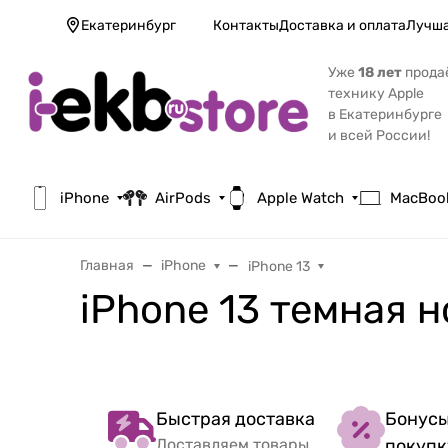
Екатеринбург
Контакты
Доставка и оплата
Лучша
Уже
18 лет
прода
технику Apple
в Екатеринбурге
и всей России!
iPhone
AirPods
Apple Watch
MacBoo
Главная
iPhone
iPhone 13
iPhone 13 темная н
Быстрая доставка
Бонусы
Доставляем товары
покупк