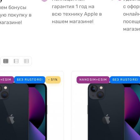
гарантия 1 год на
с офо
яем бонусы
всю технику Apple в
онлайн
ую покупку в
нашем магазине!
посещ
агазине!
магази
+ESIM
БЕЗ RUSTORE!
- 51%
NANOSIM+ESIM
БЕЗ RUSTORE!