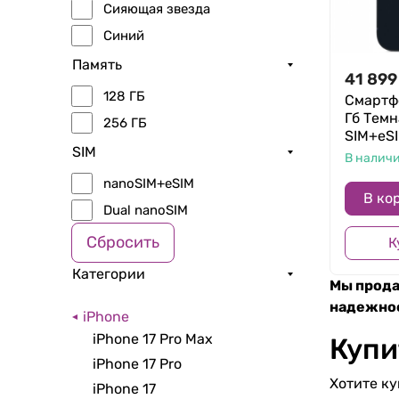
Сияющая звезда
Синий
Память
41 899
128 ГБ
Смартфо
Гб Темн
256 ГБ
SIM+eSI
SIM
В налич
nanoSIM+eSIM
В ко
Dual nanoSIM
Сбросить
К
Категории
Мы прода
надежно
iPhone
iPhone 17 Pro Max
Купи
iPhone 17 Pro
Хотите ку
iPhone 17