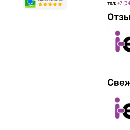
тел:
+7 (3
Отзы
Свеж