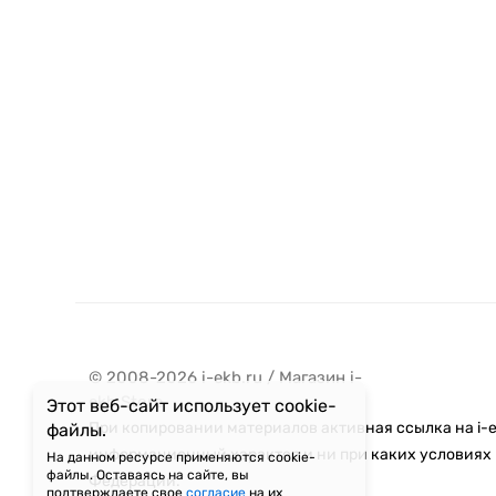
© 2008-2026 i-ekb.ru / Магазин i-
ekb:Store
Этот веб-сайт использует cookie-
При копировании материалов активная ссылка на i-e
файлы.
информационный характер и ни при каких условиях 
На данном ресурсе применяются cookie-
файлы. Оставаясь на сайте, вы
Федерации.
подтверждаете свое
согласие
на их