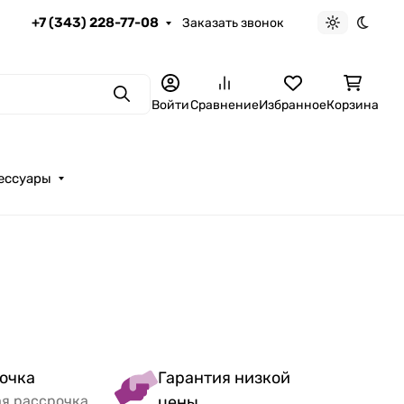
+7 (343) 228-77-08
Заказать звонок
Светлая те
Темна
Поиск
Войти
Сравнение
Избранное
Корзина
ессуары
очка
Гарантия низкой
ая рассрочка
цены