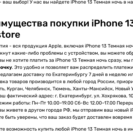
 - ваш выбор! У нас вы найдете iPhone 13 Темная ночь в на
мущества покупки iPhone 13 
store
тия - вся продукция Apple, включая iPhone 13 Темная ночь
кнут какие-либо проблемы с устройством, вы можете обр
вы не хотите платить за iPhone 13 Темная ночь сразу, м
рочку
. Это удобно и позволяет вам распределить платеж
едлагаем доставку по Екатеринбургу 7 дней в неделю и
вка товаров производится в любой город России, приор
ть, Курган, Челябинск, Тюмень, Ханты-Мансийск, Новый 
аш фактический адрес: г. Екатеринбург, ул. Хохрякова, 1
ежим работы: Пн-Пт 10.00–19.00 Сб-Вс 12.00–17.00 Переры
вы живете в другом городе РФ, мы отправим ваш новый i
е быть уверены, что ваш заказ будет доставлен вовремя
те возможность купить любой iPhone 13 Темная ночь в ин