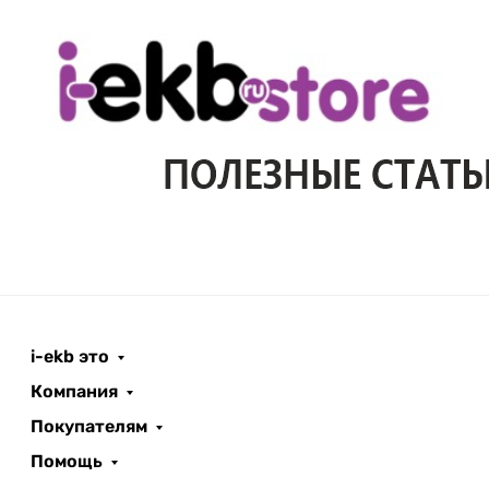
i-ekb это
Компания
Покупателям
Помощь