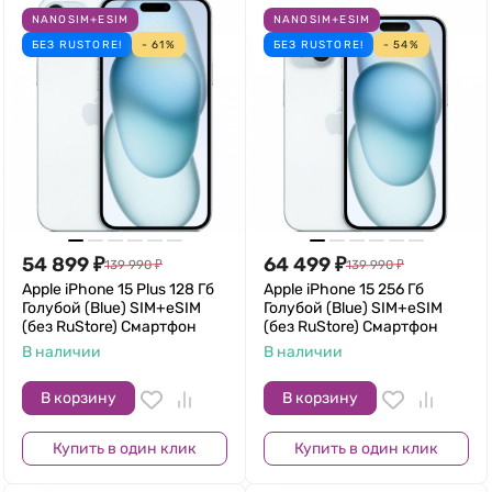
NANOSIM+ESIM
NANOSIM+ESIM
БЕЗ RUSTORE!
- 61%
БЕЗ RUSTORE!
- 54%
54 899
₽
64 499
₽
139 990
₽
139 990
₽
Apple iPhone 15 Plus 128 Гб
Apple iPhone 15 256 Гб
Голубой (Blue) SIM+eSIM
Голубой (Blue) SIM+eSIM
(без RuStore) Смартфон
(без RuStore) Смартфон
В наличии
В наличии
В корзину
В корзину
Купить в один клик
Купить в один клик