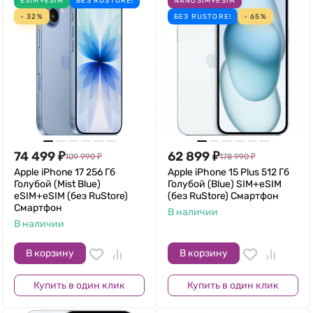
ESIM+ESIM
БЕЗ RUSTORE!
NANOSIM+ESIM
- 32%
БЕЗ RUSTORE!
- 65%
74 499
₽
62 899
₽
109 990
₽
178 990
₽
Apple iPhone 17 256 Гб
Apple iPhone 15 Plus 512 Гб
Голубой (Mist Blue)
Голубой (Blue) SIM+eSIM
eSIM+eSIM (без RuStore)
(без RuStore) Смартфон
Смартфон
В наличии
В наличии
В корзину
В корзину
Купить в один клик
Купить в один клик