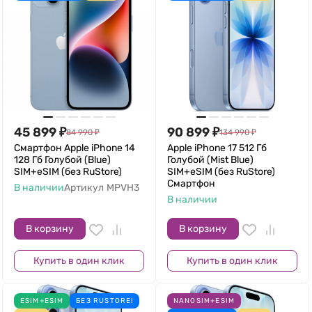
45 899
₽
90 899
₽
84 990
₽
134 990
₽
Смартфон Apple iPhone 14
Apple iPhone 17 512 Гб
128 Гб Голубой (Blue)
Голубой (Mist Blue)
SIM+eSIM (без RuStore)
SIM+eSIM (без RuStore)
Смартфон
В наличии
Артикул
MPVH3
В наличии
В корзину
В корзину
Купить в один клик
Купить в один клик
ESIM+ESIM
БЕЗ RUSTORE!
NANOSIM+ESIM