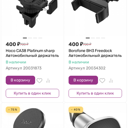
400
₽
400
₽
700
₽
700
₽
Hoco CA38 Platinum sharp
Borofone BH3 Freedock
Автомобильный держатель
Автомобильный держатель
В наличии
В наличии
Артикул
20031873
Артикул
20034302
В корзину
В корзину
Купить в один клик
Купить в один клик
- 75%
- 40%