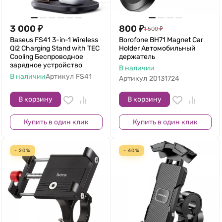
3 000
₽
800
₽
1 500
₽
Baseus FS41 3-in-1 Wireless
Borofone BH71 Magnet Car
Qi2 Charging Stand with TEC
Holder Автомобильный
Cooling Беспроводное
держатель
зарядное устройство
В наличии
В наличии
Артикул
FS41
Артикул
20131724
В корзину
В корзину
Купить в один клик
Купить в один клик
- 20%
- 40%