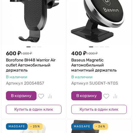
600
₽
400
₽
1 000
₽
1 000
₽
Borofone BH48 Warrior Air
Baseus Magnetic
outlet Автомобильный
Автомобильный
держатель
магнитный держатель
В наличии
В наличии
Артикул
20054857
Артикул
SUGENT-NT0S
В корзину
В корзину
Купить в один клик
Купить в один клик
MAGSAFE
- 25%
MAGSAFE
- 26%