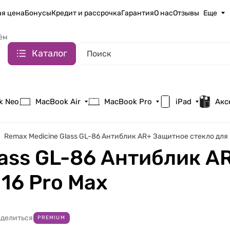
я цена
Бонусы
Кредит и рассрочка
Гарантия
О нас
Отзывы
Еще
ём
Каталог
k Neo
MacBook Air
MacBook Pro
iPad
Акс
Remax Medicine Glass GL-86 Антиблик AR+ Защитное стекло для 
lass GL-86 Антиблик A
 16 Pro Max
делиться
PREMIUM