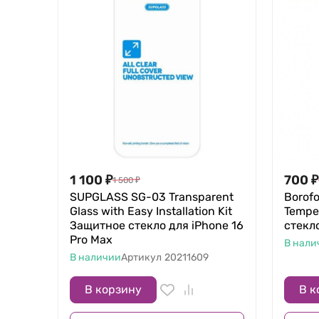
1 100
₽
700
₽
1 500
₽
SUPGLASS SG-03 Transparent
Borofo
Glass with Easy Installation Kit
Tempe
Защитное стекло для iPhone 16
стекло
Pro Max
В нали
В наличии
Артикул
20211609
В корзину
В к