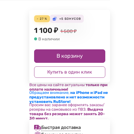
- 27 %
+5
БОНУСОВ
1 100
₽
1 500
₽
В наличии
В корзину
Купить в один клик
Все цены на сайте актуальны
только при
оплате наличными!
Обращаем внимание,
на iPhone и iPad не
предустановлено и нет возможности
установить RuStore!
Просим вас заранее оформлять заказы/
резервы на самовывоз из ПВЗ.
Выдача
товара без резерва может занять 20-
30 минут.
Быстрая доставка