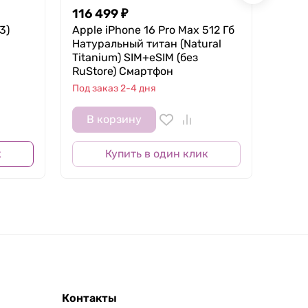
116 499
₽
111 
3)
Apple iPhone 16 Pro Max 512 Гб
Apple
Натуральный титан (Natural
Черны
Titanium) SIM+eSIM (без
SIM+e
RuStore) Смартфон
Смар
Под заказ 2-4 дня
Под з
В корзину
В 
к
Купить в один клик
Контакты