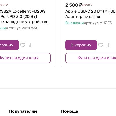
2 500
₽
800
₽
2 990
₽
CS82A Excellent PD20W
Apple USB‑C 20 Вт (MHJE
 Port PD 3.0 (20 Вт)
Адаптер питания
ое зарядное устройство
В наличии
Артикул
MHJE3
чии
Артикул
20219650
орзину
В корзину
Купить в один клик
Купить в один кли
Покупателям
Помощь