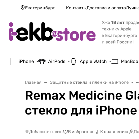
Екатеринбург
Контакты
Доставка и оплата
Лучша
Уже
18 лет
прода
технику Apple
в Екатеринбурге
и всей России!
iPhone
AirPods
Apple Watch
MacBoo
Главная
Защитные стекла и пленки на iPhone
Remax Medicine G
стекло для iPhone
Добавить отзыв
В избранное
К сравнению
По