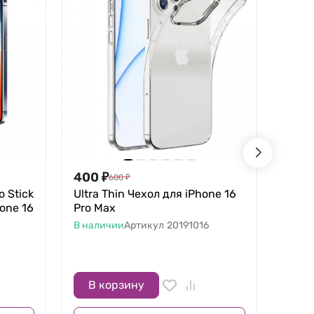
400
₽
600
600
₽
o Stick
Ultra Thin Чехол для iPhone 16
Leath
one 16
Pro Max
Кард
В наличии
Артикул
20191016
В нал
В корзину
В 