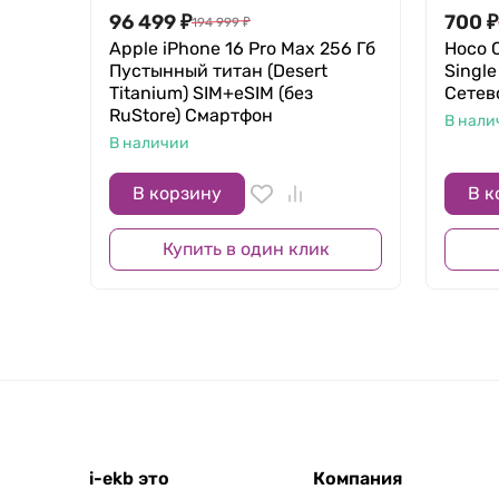
96 499
₽
700
₽
194 999
₽
Apple iPhone 16 Pro Max 256 Гб
Hoco 
Пустынный титан (Desert
Single
Titanium) SIM+eSIM (без
Сетев
RuStore) Смартфон
В нали
В наличии
В корзину
В к
Купить в один клик
i-ekb это
Компания