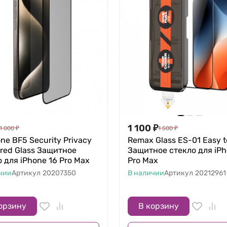
1 100
₽
1 000
₽
1 500
₽
ne BF5 Security Privacy
Remax Glass ES-01 Easy t
red Glass Защитное
Защитное стекло для iPh
 для iPhone 16 Pro Max
Pro Max
чии
Артикул
20207350
В наличии
Артикул
20212961
орзину
В корзину