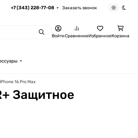
+7 (343) 228-77-08
Заказать звонок
Светлая те
Темна
Поиск
Войти
Сравнение
Избранное
Корзина
ессуары
iPhone 16 Pro Max
R+ Защитное