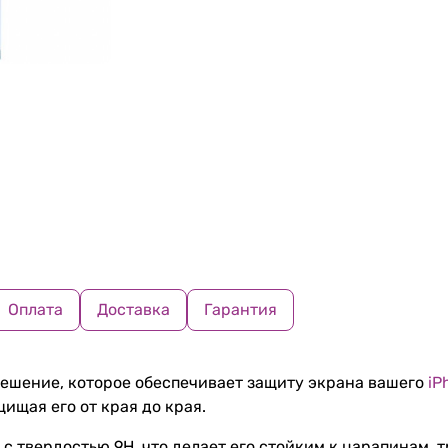
Оплата
Доставка
Гарантия
ешение, которое обеспечивает защиту экрана вашего
iP
щищая его от края до края.
 с твердостью 9H, что делает его стойким к царапинам,