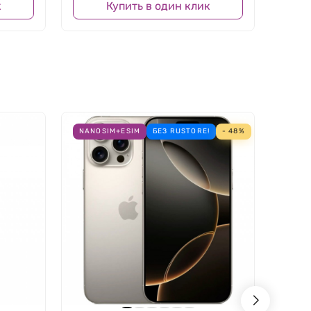
к
Купить в один клик
NANOSIM+ESIM
БЕЗ RUSTORE!
- 48%
NANO