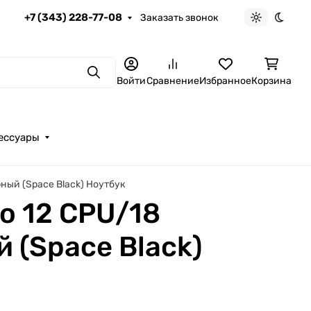
+7 (343) 228-77-08
Заказать звонок
Светлая те
Темна
Поиск
Войти
Сравнение
Избранное
Корзина
ессуары
ный (Space Black) Ноутбук
o 12 CPU/18
 (Space Black)