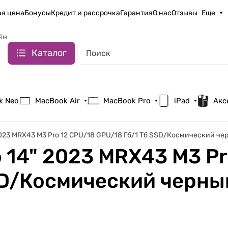
я цена
Бонусы
Кредит и рассрочка
Гарантия
О нас
Отзывы
Еще
ём
Каталог
k Neo
MacBook Air
MacBook Pro
iPad
Акс
2023 MRX43 M3 Pro 12 CPU/18 GPU/18 Гб/1 Тб SSD/Космический чер
 14" 2023 MRX43 M3 Pr
SD/Космический черный