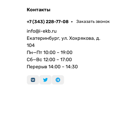
Контакты
+7 (343) 228-77-08
Заказать звонок
брать чип M3 Pro или M3 Max, и любая
info@i-ekb.ru
ионами полигонов в Cinema 4D, монтировать
Екатеринбург, ул. Хохрякова, д.
K ProRes 4×4, — и всё это на ноутбуке, а не в
104
Пн—Пт 10:00 – 19:00
Сб—Вс 12:00 – 17:00
Перерыв 14:00 – 14:30
ple. С ними вы можете скомпилировать до
m Classic, прежде чем аккумулятор
и выключить его из розетки.