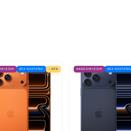
 с
IM+ESIM
БЕЗ RUSTORE!
- 43%
NANOSIM+ESIM
БЕЗ RUSTORE
 с
й масштаб архитектуры М2. И впервые мы разработали с
больше ядер в центральном и графическом процессорах и
окой скорости машинного обучения и обновлённые медиа
 что раньше казалось невозможным.