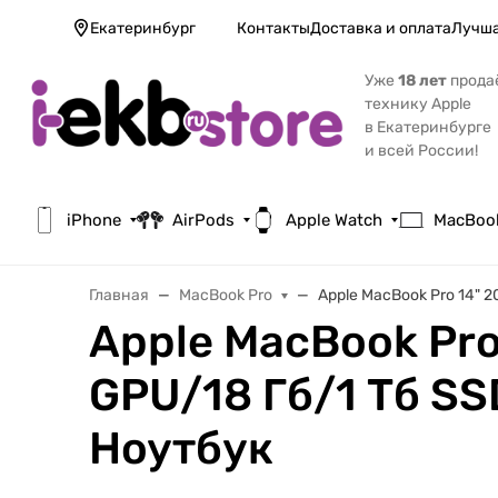
Екатеринбург
Контакты
Доставка и оплата
Лучша
Уже
18 лет
прода
технику Apple
в Екатеринбурге
и всей России!
iPhone
AirPods
Apple Watch
MacBoo
Главная
MacBook Pro
Apple MacBook Pro 14" 
Apple MacBook Pro
GPU/18 Гб/1 Тб S
Ноутбук