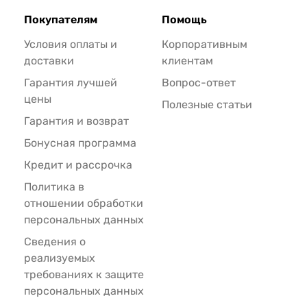
торов
Покупателям
Помощь
и.
Условия оплаты и
Корпоративным
доставки
клиентам
и: 14 дюймов и 16 дюймов. Для каждой из них можно вы
Гарантия лучшей
Вопрос-ответ
овень производительности. Вы сможете работать с милл
цены
nal Cut Pro, выполнять грейдинг в HDR, работая с видео 8
Полезные статьи
Гарантия и возврат
Бонусная программа
Кредит и рассрочка
 от аккумулятора — вот она, настоящая магия чипов Ap
Политика в
аз дольше заниматься обработкой изображений в Lightroo
отношении обработки
храняет высокий уровень производительности, даже есл
персональных данных
Сведения о
реализуемых
требованиях к защите
водной сети
персональных данных