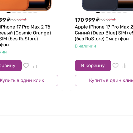
ь производительности, открывая невероятные возможнос
ком, 16‑ядерная система Neural Engine, выделенные ме
H.264, HEVC и ProRes — такой ноутбук легко справится
499
₽
170 999
₽
299 990
₽
299 990
₽
iPhone 17 Pro Max 2 Тб
Apple iPhone 17 Pro Max 2
евый (Cosmic Orange)
Синий (Deep Blue) SIM+e
IM (без RuStore)
(без RuStore) Смартфон
 с
тфон
В наличии
ов
чии
орзину
В корзину
ов профессионального уровня. Он оснащается 10‑ядерн
Купить в один клик
Купить в один кли
 Скорость обработки графики и пропускная способность п
быстрее, поскольку в M3 Max установлено два медиапроц
корителя ProRes помогают при работе с несколькими пот
 с