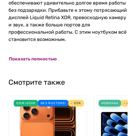
обеспечивают удивительно долгое время работы
без подзарядки. Прибавьте к этому потрясающий
дисплей Liquid Retina XDR, превосходную камеру
и звук, а также больше портов для
профессиональной работы. С этим ноутбуком всё
становится возможным.
Теперь держитесь.
Показать полностью
M2 Pro
Процессор до 12 ядер
Смотрите также
Графический процессор до 19 ядер
Объединённая память до 32 ГБ
Пропускная способность памяти до 200 ГБ/ с
ESIM+ESIM
БЕЗ RUSTORE!
- 53%
НОВИНКА
- 21%
M2 Max
Процессор 12 ядер
Графический процессор до 39 ядер