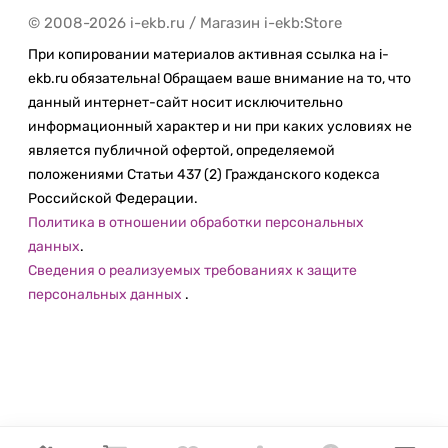
быстрее, поскольку в M1 Max установлено два
© 2008-2026 i-ekb.ru / Магазин i-ekb:Store
медиапроцессора для кодирова­ния и отдельный
медиапроцессор для декодирова­ния, а два
При копировании материалов активная ссылка на i-
ускорителя ProRes помогают при работе с
ekb.ru обязательна! Обращаем ваше внимание на то, что
несколькими потоками видео.
данный интернет-сайт носит исключительно
информационный характер и ни при каких условиях не
Выберите размер. Выберите чип. И полетели.
является публичной офертой, определяемой
положениями Статьи 437 (2) Гражданского кодекса
Новый MacBook Pro представлен двумя
Российской Федерации.
моделями: 14 дюймов и 16 дюймов. Для каждой
Политика в отношении обработки персональных
из них можно выбрать чип M1 Pro или M1 Max, и
данных
.
любая конфигурация обеспечит беспреце­
Сведения о реализуемых требованиях к защите
дентный уровень производительности. Вы
персональных данных
.
сможете работать с миллионами полигонов в
Cinema 4D, монтировать до семи потоков видео
8K в формате ProRes в Final Cut Pro, выполнять
грейдинг в HDR, работая с видео 8K ProRes 4×4, —
и всё это на ноутбуке, а не в оборудо­ванной
монтажной комнате.