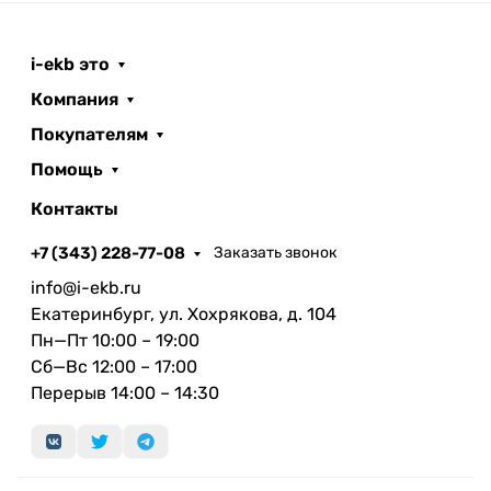
невероятные возможности для
профессиональной работы. До 12 ядер в
центральном процессоре и до 19 в графическом,
i-ekb это
новым поколением Neural Engine, выделенные
Компания
медиапроцессоры для кодирования и
Покупателям
декодирования файлов с поддержкой кодеков
H.264, HEVC и ProRes — такой ноутбук легко
Помощь
справится с самыми амбициозными проектами.
Контакты
M2 Max. Дико быстрее.
+7 (343) 228-77-08
Заказать звонок
M2 Max — невероятно мощный чип для ноутбуков
info@i-ekb.ru
профессионального уровня. Он оснащается
Екатеринбург, ул. Хохрякова, д. 104
12‑ядерным процессором, графическим
Пн—Пт 10:00 – 19:00
процессором до 38 ядер и новым
Сб—Вс 12:00 – 17:00
поколением Neural Engine. Скорость обработки
Перерыв 14:00 – 14:30
графики и пропускная способность памяти у
этого чипа вдвое больше, чем у M2 Pro.
Кодирование видео происходит до 2 раз