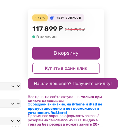
- 45 %
+589
БОНУСОВ
117 899
₽
214 990
₽
В наличии
В корзину
Купить в один клик
Все цены на сайте актуальны
только при
оплате наличными!
Обращаем внимание,
на iPhone и iPad не
предустановлено и нет возможности
установить RuStore!
Просим вас заранее оформлять заказы/
резервы на самовывоз из ПВЗ.
Выдача
товара без резерва может занять 20-