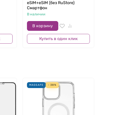
eSIM+eSIM (без RuStore)
Гб/1 
Смартфон
звезд
В наличии
В нал
В корзину
В 
к
Купить в один клик
ельным временем работы. Оба смартфона
MAGSAFE
- 38%
ESIM
ями.