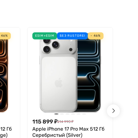
 камера на 18 МП оснащена функцией Center
 46%
ESIM+ESIM
БЕЗ RUSTORE!
- 46%
НОВИ
мфорт в современных играх. Система парового
ойства.
115 899
₽
119 
214 990
₽
12 Гб
Apple iPhone 17 Pro Max 512 Гб
Apple
ge)
Серебристый (Silver)
(MDH