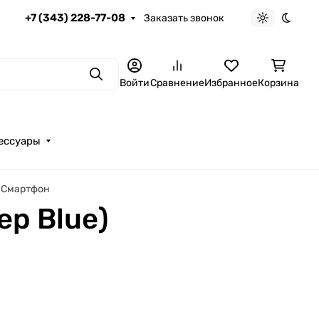
+7 (343) 228-77-08
Заказать звонок
Светлая те
Темна
Поиск
Войти
Сравнение
Избранное
Корзина
ессуары
e) Смартфон
ep Blue)