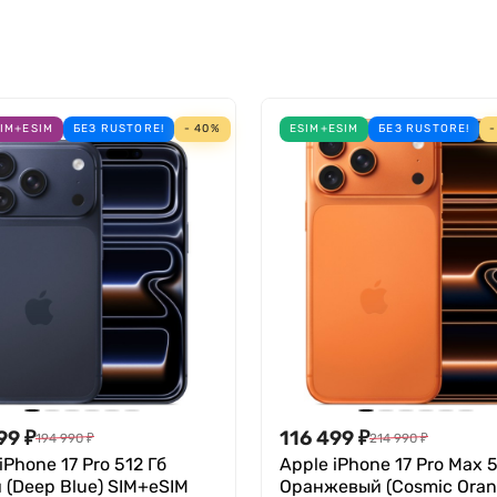
живает 8-кратный оптико-цифровой зум, а фронтальная
нимки и видеозаписи даже при сложном освещении.
IM+ESIM
БЕЗ RUSTORE!
- 40%
ESIM+ESIM
БЕЗ RUSTORE!
-
еским чипом гарантирует высокую скорость работы и ко
рев и обеспечивает стабильное функционирование устр
99
₽
116 499
₽
194 990
₽
214 990
₽
iPhone 17 Pro 512 Гб
Apple iPhone 17 Pro Max 5
 (Deep Blue) SIM+eSIM
Оранжевый (Cosmic Oran