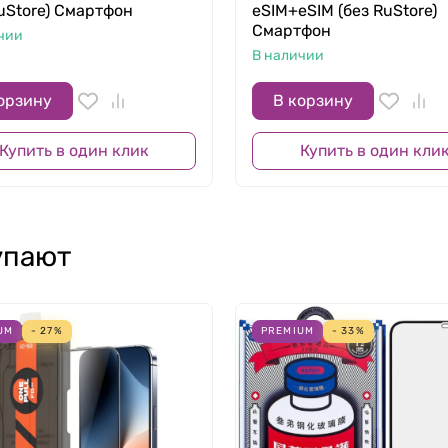
RuStore) Смартфон
eSIM+eSIM (без RuStore)
Смартфон
чии
В наличии
орзину
В корзину
Купить в один клик
Купить в один кли
упают
 до 33 часов, а версия Pro Max обладает ещё более длит
UM
- 27%
PREMIUM
- 33%
ligence и оснащены удобными интеллектуальными функци