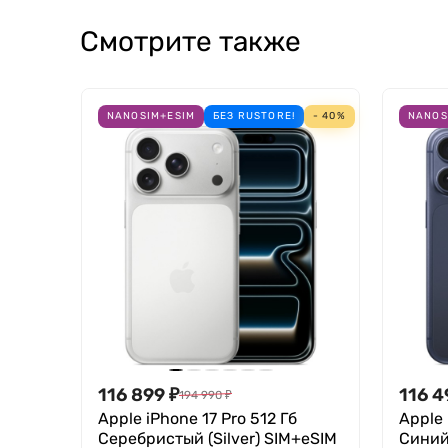
Камеры
Смотрите также
Основная камера с разрешением 48 МП поддер
Stage, что позволяет делать качественные с
NANOSIM+ESIM
БЕЗ RUSTORE!
- 40%
NANOS
Производительность
Новый процессор A19 Pro с 6-ядерным графич
охлаждения эффективно предотвращает перег
116 899
₽
116 4
194 990
₽
Apple iPhone 17 Pro 512 Гб
Apple 
Серебристый (Silver) SIM+eSIM
Синий