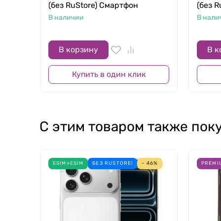
(без RuStore) Смартфон
(без 
В наличии
В нали
В корзину
В к
Купить в один клик
С этим товаром также пок
Автономность
iPhone 17 Pro способен воспроизводить видео
ESIM+ESIM
БЕЗ RUSTORE!
- 46%
PREMI
работают на iOS 26 с поддержкой Apple Intel