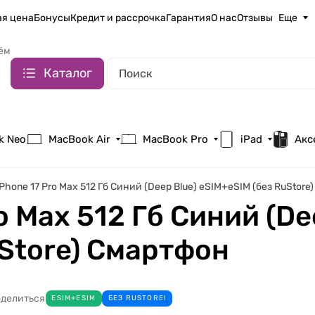
я цена
Бонусы
Кредит и рассрочка
Гарантия
О нас
Отзывы
Еще
ём
Каталог
k Neo
MacBook Air
MacBook Pro
iPad
Акс
iPhone 17 Pro Max 512 Гб Синий (Deep Blue) eSIM+eSIM (без RuStor
o Max 512 Гб Синий (De
uStore) Смартфон
делиться
ESIM+ESIM
БЕЗ RUSTORE!