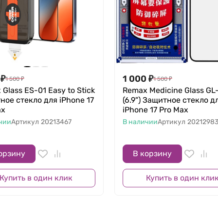
₽
1 000
₽
1 500
₽
1 500
₽
Glass ES-01 Easy to Stick
Remax Medicine Glass GL
ное стекло для iPhone 17
(6.9") Защитное стекло д
ax
iPhone 17 Pro Max
чии
Артикул
20213467
В наличии
Артикул
2021298
орзину
В корзину
Купить в один клик
Купить в один кли