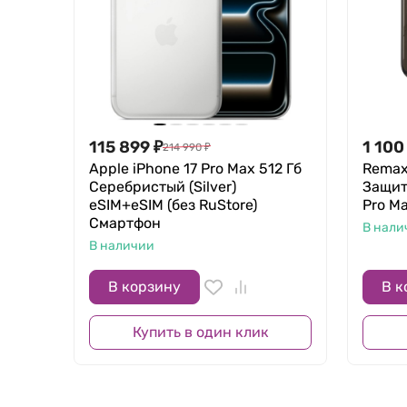
115 899
₽
1 100
214 990
₽
Apple iPhone 17 Pro Max 512 Гб
Remax 
Серебристый (Silver)
Защит
eSIM+eSIM (без RuStore)
Pro M
Смартфон
В нали
В наличии
В корзину
В к
Купить в один клик