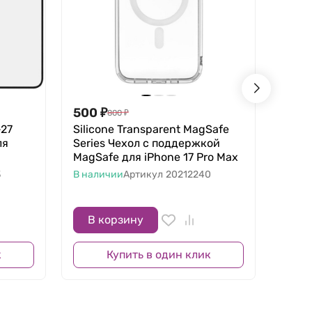
500
₽
141 
800
₽
-27
Silicone Transparent MagSafe
Apple
ля
Series Чехол с поддержкой
Оран
MagSafe для iPhone 17 Pro Max
eSIM+
Смар
3
В наличии
Артикул
20212240
В нал
В корзину
В 
к
Купить в один клик