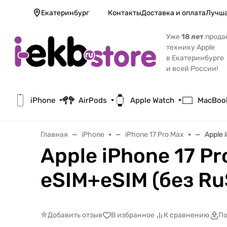
Екатеринбург
Контакты
Доставка и оплата
Лучша
Уже
18 лет
прода
технику Apple
в Екатеринбурге
и всей России!
iPhone
AirPods
Apple Watch
MacBoo
Главная
iPhone
iPhone 17 Pro Max
Apple 
Apple iPhone 17 Pr
eSIM+eSIM (без R
Добавить отзыв
В избранное
К сравнению
По