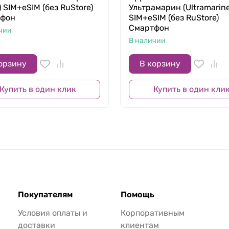
) SIM+eSIM (без RuStore)
Ультрамарин (Ultramarine
тфон
SIM+eSIM (без RuStore)
Смартфон
чии
В наличии
орзину
В корзину
Купить в один клик
Купить в один кли
Покупателям
Помощь
Условия оплаты и
Корпоративным
доставки
клиентам