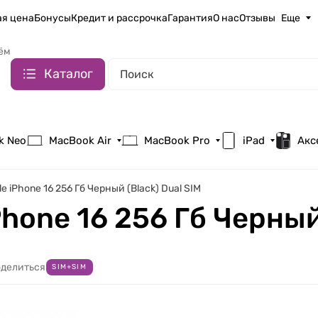
я цена
Бонусы
Кредит и рассрочка
Гарантия
О нас
Отзывы
Еще
ём
Каталог
k Neo
MacBook Air
MacBook Pro
iPad
Акс
 iPhone 16 256 Гб Черный (Black) Dual SIM
hone 16 256 Гб Черный 
делиться
SIM+SIM