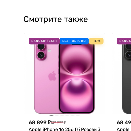
Камеры
Основная камера с разрешением 48 Мп и апер
Смотрите также
Сверхширокоугольный модуль на 12 Мп также 
можно смотреть на гарнитуре смешанной реаль
NANOSIM+ESIM
БЕЗ RUSTORE!
- 47%
NANOS
68 899
₽
68 4
129 999
₽
Apple iPhone 16 256 Гб Розовый
Apple