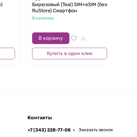
)
Бирюзовый (Teal) SIM+eSIM (без
11" W
RuStore) Смартфон
звезд
План
В наличии
В нал
В корзину
В 
к
Купить в один клик
Контакты
+7 (343) 228-77-08
Заказать звонок