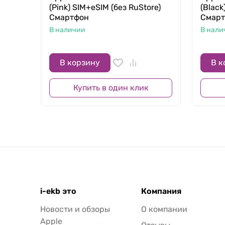
(Pink) SIM+eSIM (без RuStore)
(Black
Смартфон
Смар
В наличии
В нали
В корзину
В к
Купить в один клик
i-ekb это
Компания
Новости и обзоры
О компании
Apple