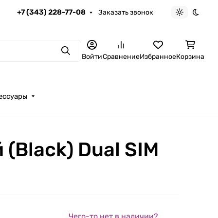
+7 (343) 228-77-08
Заказать звонок
Светлая те
Темна
Поиск
Войти
Сравнение
Избранное
Корзина
ессуары
(Black) Dual SIM
Чего-то нет в наличии?