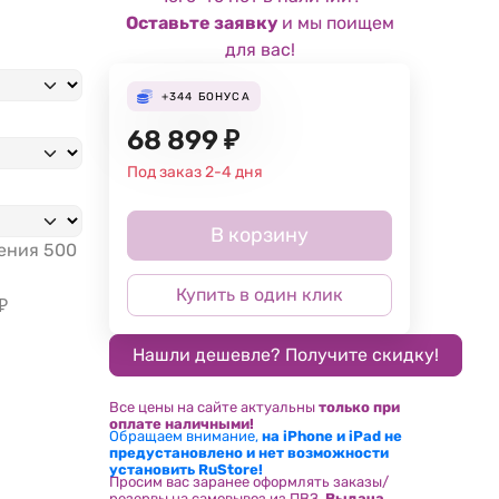
Оставьте заявку
и мы поищем
для вас!
+344
БОНУСА
68 899
₽
Под заказ 2-4 дня
В корзину
жения
500
Купить в один клик
₽
Все цены на сайте актуальны
только при
оплате наличными!
Обращаем внимание,
на iPhone и iPad не
предустановлено и нет возможности
установить RuStore!
Просим вас заранее оформлять заказы/
резервы на самовывоз из ПВЗ.
Выдача