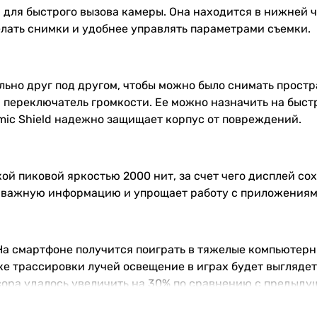
 для быстрого вызова камеры. Она находится в нижней ч
елать снимки и удобнее управлять параметрами съемки.
но друг под другом, чтобы можно было снимать простра
а переключатель громкости. Ее можно назначить на быс
mic Shield надежно защищает корпус от повреждений.
ой пиковой яркостью 2000 нит, за счет чего дисплей со
т важную информацию и упрощает работу с приложениям
а смартфоне получится поиграть в тяжелые компьютерные и
ке трассировки лучей освещение в играх будет выгляде
сора удалось увеличить на 30% по сравнению с предыд
ntelligence, который появится вместе с iOS 18.