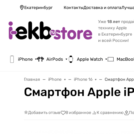
Екатеринбург
Контакты
Доставка и оплата
Лучша
Уже
18 лет
прода
технику Apple
в Екатеринбурге
и всей России!
iPhone
AirPods
Apple Watch
MacBoo
Главная
iPhone
iPhone 16
Смартфон Apple
Смартфон Apple iP
Добавить отзыв
В избранное
К сравнению
По