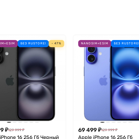
турой f/1.6 поддерживает 2-кратный внутрисенсорный з
поддерживает режим макросъемки. Пространственные фо
ности Vision Pro.
IM+ESIM
БЕЗ RUSTORE!
- 47%
NANOSIM+ESIM
БЕЗ RUSTORE
99
₽
69 499
₽
129 999
₽
129 999
₽
 iPhone 16 256 Гб Черный
Apple iPhone 16 256 Гб