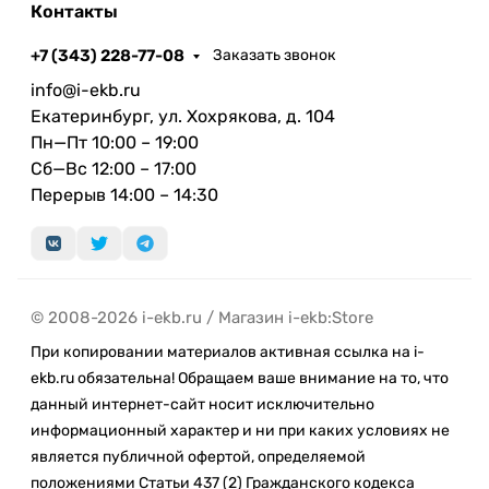
Контакты
телевика составляет 12 Мп. Таких характеристик
хватит, чтобы iPhone 16 Pro делал впечатляющие
+7 (343) 228-77-08
Заказать звонок
кадры при любых условиях. Также здесь есть
info@i-ekb.ru
антибликовое покрытие и оптическая
Екатеринбург, ул. Хохрякова, д. 104
стабилизация. У фронтальной камеры широкий
Пн—Пт 10:00 – 19:00
угол обзора, за счет чего в кадре помещается
Сб—Вс 12:00 – 17:00
больше людей и пространства.
Перерыв 14:00 – 14:30
Надежная защита экрана
6.3-дюймовый яркий экран iPhone 16 Pro
надежно защищен прочным стеклом Ceramic
Shield. У этой линейки стеклокерамическое
© 2008-2026 i-ekb.ru / Магазин i-ekb:Store
покрытие в два раза толще, чем у
При копировании материалов активная ссылка на i-
предшественников. Также эту модель от
ekb.ru обязательна! Обращаем ваше внимание на то, что
предыдущих моделей отличают уменьшенные
данный интернет-сайт носит исключительно
рамки вокруг матрицы.
информационный характер и ни при каких условиях не
является публичной офертой, определяемой
Впечатляющий дисплей
положениями Статьи 437 (2) Гражданского кодекса