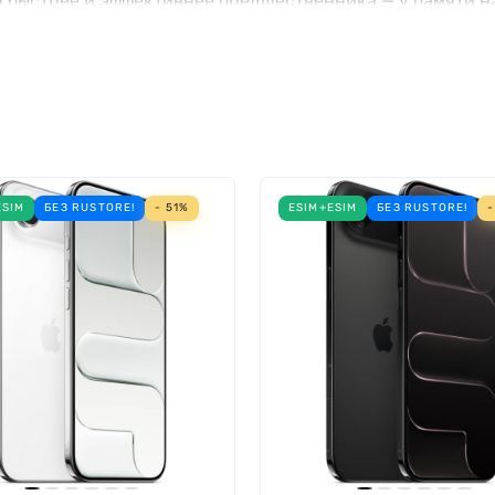
 быстрее и эффективнее предшественника — у памяти на
роцессор положительно сказался и на качестве работы з
ктивов стала доступна запись видео в формате ProRes — 
сиональную камеру при съемке роликов. Звук, записывае
ESIM
БЕЗ RUSTORE!
- 51%
ESIM+ESIM
БЕЗ RUSTORE!
-
сновной и ультраширокоугольной камер разрешение 48 Мп
hone 16 Pro делал впечатляющие кадры при любых условия
ры широкий угол обзора, за счет чего в кадре помещает
жно защищен прочным стеклом Ceramic Shield. У этой л
эту модель от предыдущих моделей отличают уменьшенн