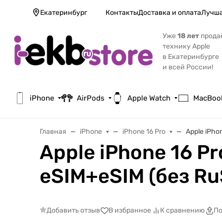
Екатеринбург
Контакты
Доставка и оплата
Лучша
Уже
18 лет
прода
технику Apple
в Екатеринбурге
и всей России!
iPhone
AirPods
Apple Watch
MacBoo
Главная
iPhone
iPhone 16 Pro
Apple iPho
Apple iPhone 16 Pr
eSIM+eSIM (без R
Добавить отзыв
В избранное
К сравнению
По