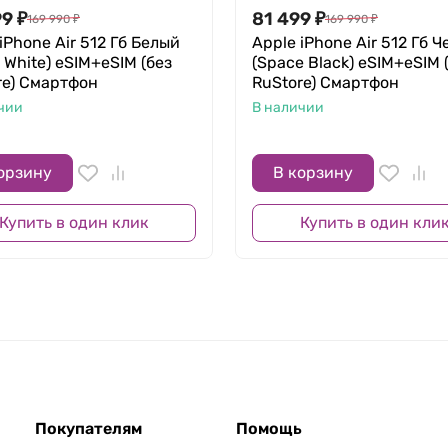
мартфонов от Apple. Кроме матрицы, передающей яркие ц
99
₽
81 499
₽
169 990
₽
169 990
₽
овую гамму под освещение окружающей среды. Это умень
iPhone Air 512 Гб Белый
Apple iPhone Air 512 Гб 
 White) eSIM+eSIM (без
(Space Black) eSIM+eSIM 
ии ProMotion, чтобы поднять частоту обновления графики
re) Смартфон
RuStore) Смартфон
чии
В наличии
орзину
В корзину
Купить в один клик
Купить в один кли
Покупателям
Помощь