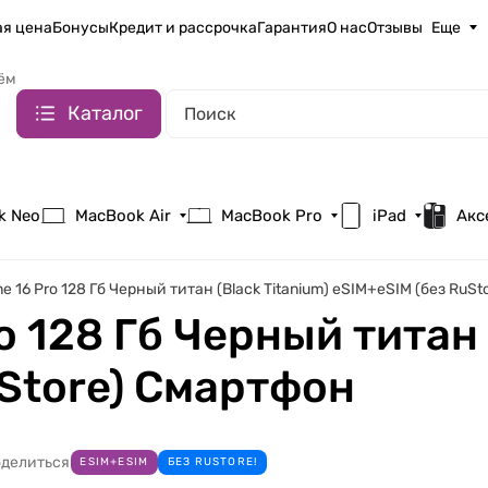
я цена
Бонусы
Кредит и рассрочка
Гарантия
О нас
Отзывы
Еще
ём
Каталог
k Neo
MacBook Air
MacBook Pro
iPad
Акс
ne 16 Pro 128 Гб Черный титан (Black Titanium) eSIM+eSIM (без RuS
o 128 Гб Черный титан 
uStore) Смартфон
делиться
ESIM+ESIM
БЕЗ RUSTORE!