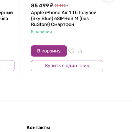
вета, экран iPhone 16 Pro можно выделить за
85 499
₽
78 8
199 990
₽
шает нагрузку на глаза при длительном
Черный
Apple iPhone Air 1 Тб Голубой
Apple
(без
(Sky Blue) eSIM+eSIM (без
(Sky 
 до 120 Гц и сделать анимации плавнее.
RuStore) Смартфон
RuSt
В наличии
В нал
В корзину
В 
к
Купить в один клик
Контакты