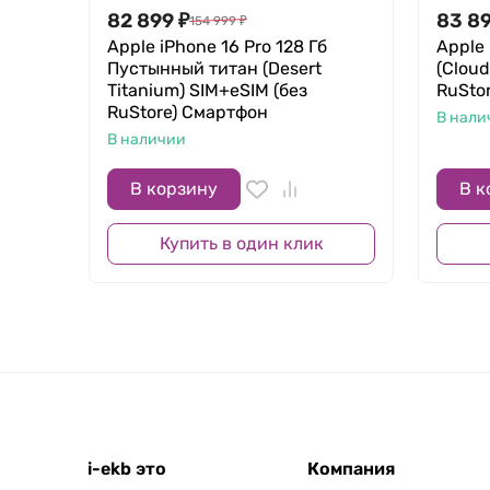
Качественные экраны — неизменный признак с
82 899
₽
83 8
154 999
₽
функцию True Tone, которая адаптирует цвет
Apple iPhone 16 Pro 128 Гб
Apple 
Пустынный титан (Desert
(Cloud
просмотре контента. Есть поддержка технолог
Titanium) SIM+eSIM (без
RuSto
RuStore) Смартфон
В нали
В наличии
В корзину
В к
Купить в один клик
i-ekb это
Компания