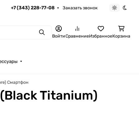
+7 (343) 228-77-08
Заказать звонок
Светлая те
Темна
Поиск
Войти
Сравнение
Избранное
Корзина
ессуары
tore) Смартфон
(Black Titanium)