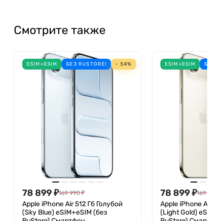
6.7-дюймовый дисплей с пиковой яркостью 2000
Смотрите также
нит сохраняет отличную видимость
изображения на улице в солнечный день.
Интерактивный вырез Dynamic Island выводит на
ESIM+ESIM
БЕЗ RUSTORE!
- 54%
ESIM+ESIM
БЕЗ 
экран информацию о состоянии системы и
упрощает работу с приложениями.
Производительность
Смартфон работает на базе обновленного чипа
A18, который, по заявлению Apple, на 30 %
производительнее и энергоэффективнее A16.
Устройство легко справится с запуском тяжелых
компьютерных игр Resident Evil 7 и Assassin's
Creed: Mirage со включенной трассировкой
лучей. За счет увеличенной мощности смартфон
78 899
₽
78 899
₽
169 990
₽
169 990
будет поддерживать функции искусственного
Apple iPhone Air 512 Гб Голубой
Apple iPhone Air 5
интеллекта Apple Intelligence, который появится
(Sky Blue) eSIM+eSIM (без
(Light Gold) eSIM+
RuStore) Смартфон
RuStore) Смартфо