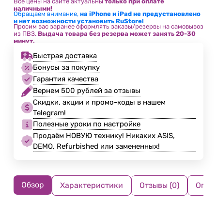
Все цены на сайте актуальны
только при оплате
наличными!
Обращаем внимание,
на iPhone и iPad не предустановлено
и нет возможности установить RuStore!
Просим вас заранее оформлять заказы/резервы на самовывоз
из ПВЗ.
Выдача товара без резерва может занять 20-30
минут.
Быстрая доставка
Бонусы за покупку
Гарантия качества
Вернем 500 рублей за отзывы
Скидки, акции и промо-коды в нашем
Telegram!
Полезные уроки по настройке
Продаём НОВУЮ технику! Никаких ASIS,
DEMO, Refurbished или замененных!
Обзор
Характеристики
Отзывы (0)
Опла