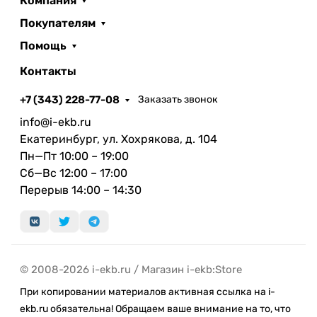
Компания
переработанного алюминия, 100%
переработанного кобальта, 100% переработанной
Покупателям
меди и стекла.
Помощь
Беспроводные и проводные
Контакты
инновации
+7 (343) 228-77-08
Заказать звонок
iPhone 15 предлагает быстрое и стабильное
info@i-ekb.ru
интернет-соединение, обеспечивая мгновенную
Екатеринбург, ул. Хохрякова, д. 104
загрузку контента и высокое качество
Пн—Пт 10:00 – 19:00
видеозвонков. А на смену порту Lightning
Сб—Вс 12:00 – 17:00
пришёл более универсальный разъём USB-C.
Перерыв 14:00 – 14:30
Экосистема аксессуаров
Совместимость с новым поколением
аксессуаров, таких как AirPods Pro 2 с USB-C
делает iPhone 15 центром вашей мобильной
© 2008-2026 i-ekb.ru / Магазин i-ekb:Store
вселенной, обеспечивая максимальный комфорт
При копировании материалов активная ссылка на i-
и функциональность в повседневной жизни.
ekb.ru обязательна! Обращаем ваше внимание на то, что