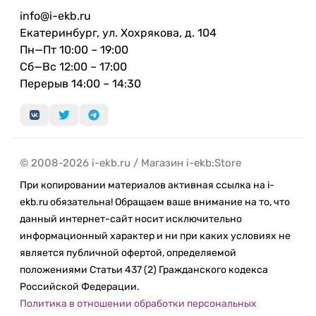
iPhone 15 предлагает быстрое и стабильное
info@i-ekb.ru
интернет-соединение, обеспечивая мгновенную
Екатеринбург, ул. Хохрякова, д. 104
загрузку контента и высокое качество
Пн—Пт 10:00 – 19:00
видеозвонков. А на смену порту Lightning
Сб—Вс 12:00 – 17:00
пришёл более универсальный разъём USB-C.
Перерыв 14:00 – 14:30
Экосистема аксессуаров
Совместимость с новым поколением
аксессуаров, таких как AirPods Pro 2 с USB-C
делает iPhone 15 центром вашей мобильной
© 2008-2026 i-ekb.ru / Магазин i-ekb:Store
вселенной, обеспечивая максимальный комфорт
При копировании материалов активная ссылка на i-
и функциональность в повседневной жизни.
ekb.ru обязательна! Обращаем ваше внимание на то, что
данный интернет-сайт носит исключительно
информационный характер и ни при каких условиях не
является публичной офертой, определяемой
положениями Статьи 437 (2) Гражданского кодекса
Российской Федерации.
Политика в отношении обработки персональных