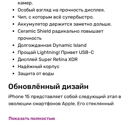
камер.
Особый взгляд на прочность дисплея.
Чип, с которым всё супербыстро.
Аккумулятор держится заметно дольше.
Ceramic Shield радикально повышает
прочность
Долгожданная Dynamic Island
Прощай Lightning! Привет USB-C
Дисплей Super Retina XDR
Надёжный корпус
Защита от воды
Обновлённый дизайн
iPhone 15 представляет собой следующий этап в
эволюции смартфонов Apple. Его стеклянный
корпус с матовой отделкой и алюминиевая рамка
сочетают в себе элегантность и прочность, делая
Показать полностью
его одним из самых красивых и устойчивых к
повреждениям телефонов на рынке.