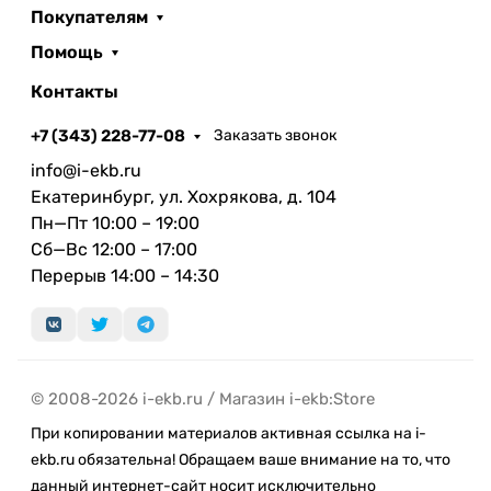
Корпус нового iPhone 15 Plus выполнен из на 75%
Покупателям
переработанного алюминия, 100%
Помощь
переработанного кобальта, 100% переработанной
меди и стекла.
Контакты
Беспроводные и проводные
+7 (343) 228-77-08
Заказать звонок
инновации
info@i-ekb.ru
Екатеринбург, ул. Хохрякова, д. 104
iPhone 15 Plus предлагает быстрое и стабильное
Пн—Пт 10:00 – 19:00
интернет-соединение, обеспечивая мгновенную
Сб—Вс 12:00 – 17:00
загрузку контента и высокое качество
Перерыв 14:00 – 14:30
видеозвонков. А на смену порту Lightning
пришёл более универсальный разъём USB-C.
Экосистема аксессуаров
Совместимость с новым поколением
© 2008-2026 i-ekb.ru / Магазин i-ekb:Store
аксессуаров, таких как AirPods Pro 2 с USB-C
При копировании материалов активная ссылка на i-
делает iPhone 15 Plus центром вашей мобильной
ekb.ru обязательна! Обращаем ваше внимание на то, что
вселенной, обеспечивая максимальный комфорт
данный интернет-сайт носит исключительно