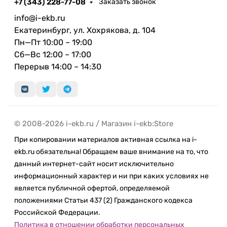
+7 (343) 228-77-08
Заказать звонок
Fusion помогает при среднем и низком уровне
освещения. Она анализирует каждый пиксель на
info@i-ekb.ru
нескольких снимках, сделанных с различной
Екатеринбург, ул. Хохрякова, д. 104
экспозицией, чтобы на итоговом фото были
Пн—Пт 10:00 – 19:00
видны едва различимые текстуры, тончайшие
Сб—Вс 12:00 – 17:00
узоры и мельчайшие детали. Сверх­широко­
Перерыв 14:00 – 14:30
угольная камера обеспечивает большое поле
обзора, даже когда вы находитесь очень близко к
объекту съёмки. Поэтому вам не придётся
отступать назад, чтобы в кадр попало всё, что
© 2008-2026 i-ekb.ru / Магазин i-ekb:Store
нужно. Воспоминания — это слайд-шоу, которые
автоматически создаются из памятных снимков
При копировании материалов активная ссылка на i-
и видео в приложении «Фото». Их можно
ekb.ru обязательна! Обращаем ваше внимание на то, что
редактировать на свой вкус — и даже добавлять
данный интернет-сайт носит исключительно
музыку из медиатеки.
информационный характер и ни при каких условиях не
является публичной офертой, определяемой
Снимайте в своей уникальной манере.
положениями Статьи 437 (2) Гражданского кодекса
Российской Федерации.
Фотографи­ческие стили усиливают и
Политика в отношении обработки персональных
приглушают цвета, сохраняя оттенок кожи