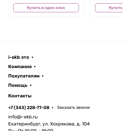
управления приложений и функций, включая
Купить в один клик
Купить в о
многозадачность, поддержку Apple Pencil и
файловой системы.
С iPad 11″ (2025 года) вы получите идеальное
сочетание производительности,
функциональности и элегантного дизайна. Он
станет надежным спутником как для работы, так
и для развлечений, позволяя вам оставаться
i-ekb это
продуктивным в любое время и в любом месте.
Компания
Покупателям
Помощь
Контакты
+7 (343) 228-77-08
Заказать звонок
info@i-ekb.ru
Екатеринбург, ул. Хохрякова, д. 104
Пн—Пт 10:00 – 19:00