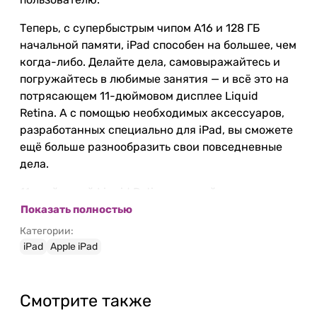
Теперь, с супербыстрым чипом A16 и 128 ГБ
начальной памяти, iPad способен на большее, чем
когда-либо. Делайте дела, самовыражайтесь и
погружайтесь в любимые занятия — и всё это на
потрясающем 11-дюймовом дисплее Liquid
Retina. А с помощью необходимых аксессуаров,
разработанных специально для iPad, вы сможете
ещё больше разнообразить свои повседневные
дела.
11-дюймовый Liquid Retina дисплей с яркими
цветами и высокой четкостью, делает просмотр
Показать полностью
видео, чтение книг и работу с графикой
Категории:
настоящим удовольствием.
iPad
Apple iPad
С 512 ГБ встроенной памяти у вас будет
достаточно места для хранения фотографий,
Смотрите также
видео, приложений и документов.