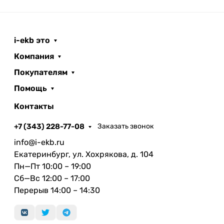
просмотра любимых фильмов и сериалов.
Дисплей достигает яркости 1000 кд/м² на всей
площади экрана и 1600 кд/м² в пиковом режиме
— и поддерживает самые передовые технологии,
i-ekb это
такие как широкий цветовой охват (P3), True Tone
Компания
и ProMotion.
Покупателям
1000 кд/м² яркость на всей площади экрана
Помощь
1600
кд/м²
яркость в пиковом режиме
(HDR‑контент)
Контакты
True Tone
для комфортного просмотра
+7 (343) 228-77-08
Заказать звонок
1 000 000:1
контрастность
ProMotion
регулировка частоты обновления
info@i-ekb.ru
120 Гц
Екатеринбург, ул. Хохрякова, д. 104
P3
широкий цветовой охват
Пн—Пт 10:00 – 19:00
Более
10 000
диодов mini‑LED
Сб—Вс 12:00 – 17:00
Более
2500
локальных зон затемнения
Перерыв 14:00 – 14:30
Диоды mini‑LED.