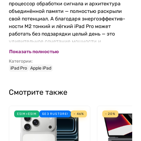
процессор обработки сигнала и архитектура
объединённой памяти — полностью раскрыли
свой потенциал. А благодаря энерго­эф­фек­тив­
ности M2 тонкий и лёгкий iPad Pro может
работать без подзарядки целый день — это
удивительное сочетание мощности и
компактности.
Показать полностью
Категории:
8 центральный процессор
iPad Pro
Apple iPad
10 ядер графический процессор
16 ядер система Neural Engine
Выше скорость обработки
Смотрите также
данных и графики.
С 8‑ядерным центральным процессором в чипе
ESIM+ESIM
БЕЗ RUSTORE!
- 46%
- 20%
M2 производительность повышается до 50%. А
10‑ядерный графический процессор увеличивает
скорость графики до 40%. Это значит, что на iPad
Pro можно создавать сложные модели с