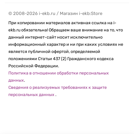
Чтобы достичь высших значений пиковой
яркости, мы расположили массив светодиодов
© 2008-2026 i-ekb.ru / Магазин i-ekb:Store
на всей задней стороне дисплея. Специально
При копировании материалов активная ссылка на i-
разработанные диоды mini‑LED в 120 раз меньше
ekb.ru обязательна! Обращаем ваше внимание на то, что
по сравнению с предыдущим поколением. Они
данный интернет-сайт носит исключительно
отлично помещаются в тонкий корпус iPad Pro. А
информационный характер и ни при каких условиях не
система особых оптических плёнок и
является публичной офертой, определяемой
рассеивателей распределяет
положениями Статьи 437 (2) Гражданского кодекса
свет более эффективно — и легко помещается в
Российской Федерации.
корпус толщиной всего лишь 6,4 мм.
Политика в отношении обработки персональных
Локальные зоны затемнения.
данных
.
Сведения о реализуемых требованиях к защите
Более 10 000 диодов mini‑LED сгруппировано в
персональных данных
.
локальные зоны затемнения — их более 2500. Это
позволяет регулировать
яркость дисплея в каждой зоне в зависимости от
контента и получать впечатляющую
контрастность 1 000 000:1.
Даже самый детализированный HDR‑контент —