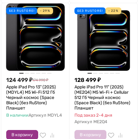
БЕЗ RUSTORE!
- 29%
БЕЗ RUSTORE!
- 22%
124 499
₽
128 499
₽
174 990
₽
Apple iPad Pro 13" (2025)
Apple iPad Pro 11" (2025)
(MDYL4) M5 Wi-Fi 512 Гб
(ME2Q4) M5 Wi-Fi + Cellular
Черный космос (Space
512 Гб Черный космос
Black) (без RuStore)
(Space Black) (без RuStore)
Планшет
Планшет
В наличии
Артикул
MDYL4
Под заказ 2-4 дня
Артикул
ME2Q4
В корзину
В корзину