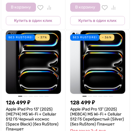
В корзину
В корзину
Купить в один клик
Купить в один клик
БЕЗ RUSTORE!
- 37%
БЕЗ RUSTORE!
- 36%
126 499
₽
128 499
₽
Apple iPad Pro 13" (2025)
Apple iPad Pro 13" (2025)
(ME7Y4) M5 Wi-Fi + Cellular
(ME8C4) M5 Wi-Fi + Cellular
512 Гб Черный космос
512 Гб Серебристый (Silver)
(Space Black) (без RuStore)
(без RuStore) Планшет
Планшет
Под заказ 2-4 дня