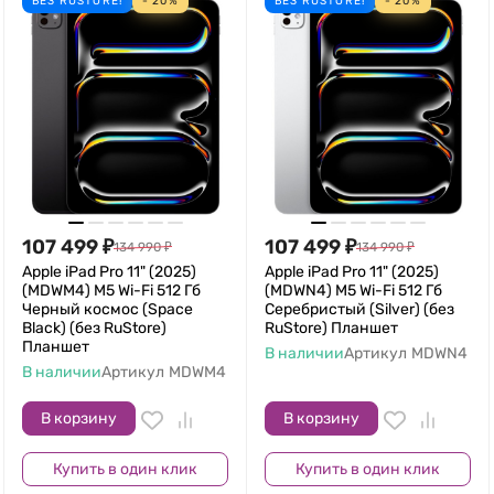
БЕЗ RUSTORE!
- 20%
БЕЗ RUSTORE!
- 20%
107 499
₽
107 499
₽
134 990
₽
134 990
₽
Apple iPad Pro 11" (2025)
Apple iPad Pro 11" (2025)
(MDWM4) M5 Wi-Fi 512 Гб
(MDWN4) M5 Wi-Fi 512 Гб
Черный космос (Space
Серебристый (Silver) (без
Black) (без RuStore)
RuStore) Планшет
Планшет
В наличии
Артикул
MDWN4
В наличии
Артикул
MDWM4
В корзину
В корзину
Купить в один клик
Купить в один клик