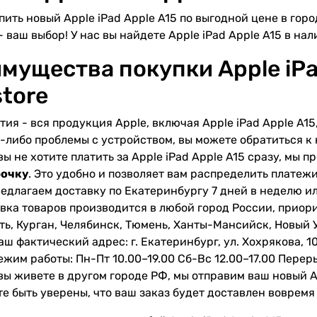
пить новый Apple iPad Apple A15 по выгодной цене в гор
- ваш выбор! У нас вы найдете Apple iPad Apple A15 в нали
мущества покупки Apple iPad
store
тия - вся продукция Apple, включая Apple iPad Apple A15,
-либо проблемы с устройством, вы можете обратиться к 
вы не хотите платить за Apple iPad Apple A15 сразу, мы 
рочку
. Это удобно и позволяет вам распределить платеж
едлагаем доставку по Екатеринбургу 7 дней в неделю и
вка товаров производится в любой город России, приор
ть, Курган, Челябинск, Тюмень, Ханты-Мансийск, Новый 
аш фактический адрес: г. Екатеринбург, ул. Хохрякова, 1
ежим работы: Пн-Пт 10.00–19.00 Сб-Вс 12.00–17.00 Переры
вы живете в другом городе РФ, мы отправим ваш новый A
е быть уверены, что ваш заказ будет доставлен вовремя