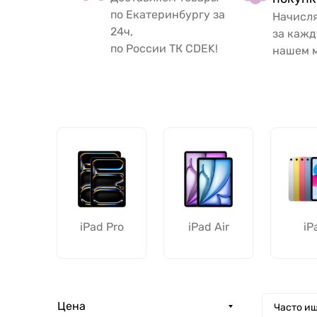
по Екатеринбургу за
Начисл
24ч,
за кажд
по России ТК CDEK!
нашем м
iPad Pro
iPad Air
iP
Цена
Часто ищ