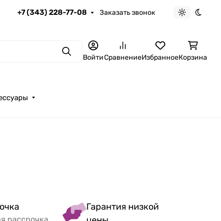
+7 (343) 228-77-08
Заказать звонок
Светлая те
Темна
Поиск
Войти
Сравнение
Избранное
Корзина
ессуары
очка
Гарантия низкой
ая рассрочка
цены