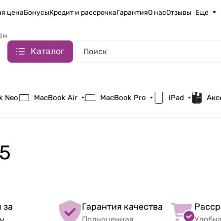
я цена
Бонусы
Кредит и рассрочка
Гарантия
О нас
Отзывы
Еще
ём
Каталог
k Neo
MacBook Air
MacBook Pro
iPad
Акс
15
 за
Гарантия качества
Расср
у
Полноценная
Удобн