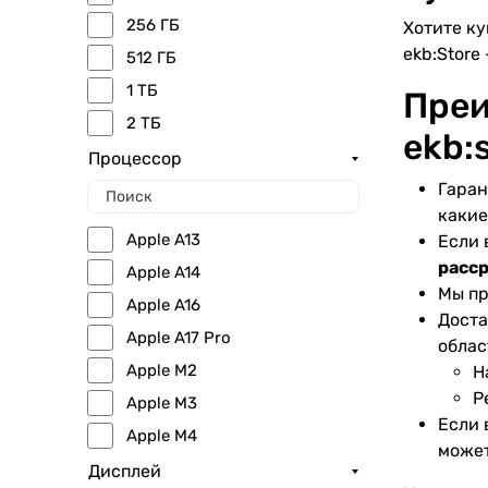
256 ГБ
Хотите ку
ekb:Store 
512 ГБ
1 ТБ
Преи
2 ТБ
ekb:
Процессор
Гаран
какие
Apple A13
Если 
расс
Apple A14
Мы пр
Apple A16
Доста
Apple A17 Pro
облас
Apple M2
Н
Р
Apple M3
Если 
Apple M4
может
Apple M5
Дисплей