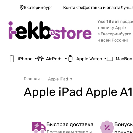
Екатеринбург
Контакты
Доставка и оплата
Лучша
Уже
18 лет
прода
технику Apple
в Екатеринбурге
и всей России!
iPhone
AirPods
Apple Watch
MacBoo
Главная
Apple iPad
Apple iPad Apple A
Быстрая доставка
Бонусы
Доставляем товары
покупк