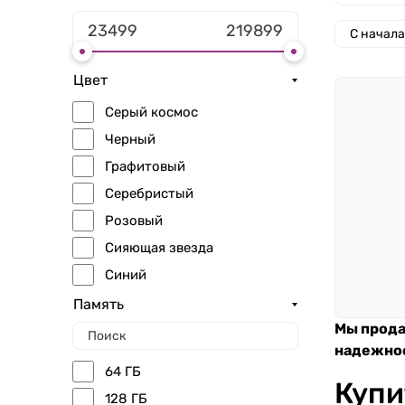
С начал
Цвет
Серый космос
Черный
Графитовый
Серебристый
Розовый
Сияющая звезда
Синий
Голубой
Память
Мы прода
Желтый
надежно
Фиолетовый
64 ГБ
Купи
128 ГБ