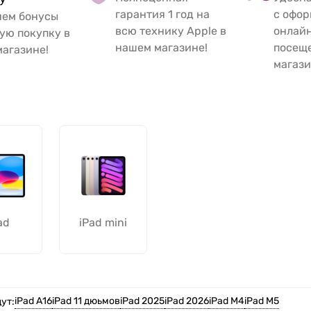
гарантия 1 год на
с офо
яем бонусы
всю технику Apple в
онлайн
ую покупку в
нашем магазине!
посещ
агазине!
магази
ad
iPad mini
iPad А16
iPad 11 дюьмов
iPad 2025
iPad 2026
iPad M4
iPad M5
ут: