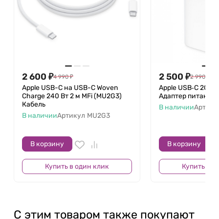
2 600
₽
2 500
₽
4 990
₽
2 990
₽
Apple USB-C на USB-C Woven
Apple USB‑C 20 Вт
Charge 240 Вт 2 м MFi (MU2G3)
Адаптер питания
Кабель
В наличии
Артику
В наличии
Артикул
MU2G3
В корзину
В корзину
Купить в один клик
Купить в о
С этим товаром также покупают