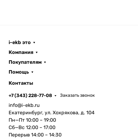
Простота использования
Адаптер XO HUB008 7in1 не требует установки
дополнительных драйверов, что делает его
максимально простым в использовании.
Подключение происходит мгновенно, а
i-ekb это
совместимость с различными операционными
Компания
системами обеспечивает его универсальность.
Покупателям
Легкость подключения и отсутствие
необходимости в специальном программном
Помощь
обеспечении делают этот адаптер идеальным
Контакты
выбором для пользователей любого уровня
подготовки.
+7 (343) 228-77-08
Заказать звонок
info@i-ekb.ru
Преимущества
Екатеринбург, ул. Хохрякова, д. 104
Высокое качество изображения благодаря
Пн—Пт 10:00 – 19:00
поддержке HDMI 4K при 30 Гц.
Сб—Вс 12:00 – 17:00
Универсальная совместимость с
Перерыв 14:00 – 14:30