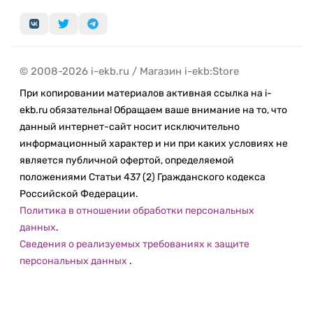
устройствами, оснащенными портом USB-C
3.1.
Многофункциональность благодаря наличию
7 различных портов для подключения.
© 2008-2026 i-ekb.ru / Магазин i-ekb:Store
Высокоскоростная передача данных с
портами USB 3.0 и USB-C.
При копировании материалов активная ссылка на i-
Мощная поддержка питания и зарядки с
ekb.ru обязательна! Обращаем ваше внимание на то, что
портом USB-C PD до 100 Вт.
данный интернет-сайт носит исключительно
информационный характер и ни при каких условиях не
Комплект
является публичной офертой, определяемой
положениями Статьи 437 (2) Гражданского кодекса
USB HUB XO HUB008 7in1 адаптер
Российской Федерации.
Фирменная упаковка
Политика в отношении обработки персональных
Характеристики
данных
.
Сведения о реализуемых требованиях к защите
Производитель:
XO
персональных данных
.
Код производителя:
HUB008
Цвет:
Серебристый
Совместимость:
Устройства с разъемом