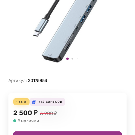
Артикул:
20175853
- 36 %
+12
БОНУСОВ
2 500
₽
3 900
₽
В наличии