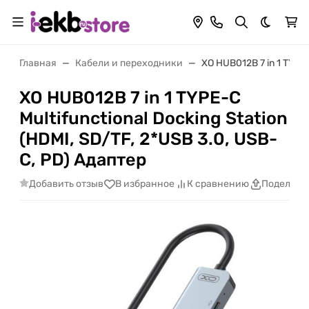
Темная 
Главная
Кабели и переходники
XO HUB012B 7 in 1 TYPE-
XO HUB012B 7 in 1 TYPE-C
Multifunctional Docking Station
(HDMI, SD/TF, 2*USB 3.0, USB-
C, PD) Адаптер
Добавить отзыв
В избранное
К сравнению
Поделить