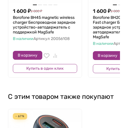
1 600
₽
1 600
₽
2 000
₽
2 000
₽
Borofone BH45 magnetic wireless
Borofone BH207 ma
charger Беспроводное зарядное
Fast charger Бес
устройство-автодержатель с
зарядное устройс
поддержкой MagSafe
автодержатель с
MagSafe
В наличии
Артикул
20056108
В наличии
Артику
В корзину
В корзину
Купить в один клик
Купить в о
С этим товаром также покупают
- 67%