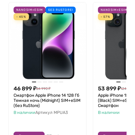
NANOSIM+ESIM
БЕЗ RUSTORE!
NANOSIM+ESIM
Б
- 45%
- 57%
46 899
₽
53 899
₽
84 990
₽
124 990
Смартфон Apple iPhone 14 128 Гб
Apple iPhone 15 1
Темная ночь (Midnight) SIM+eSIM
(Black) SIM+eSIM (
(без RuStore)
Смартфон
В наличии
Артикул
MPUA3
В наличии