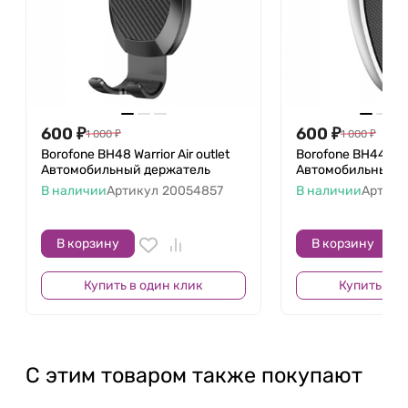
600
₽
600
₽
1 000
₽
1 000
₽
Borofone BH48 Warrior Air outlet
Borofone BH44 Smar
Автомобильный держатель
Автомобильный д
В наличии
Артикул
20054857
В наличии
Артику
В корзину
В корзину
Купить в один клик
Купить в о
С этим товаром также покупают