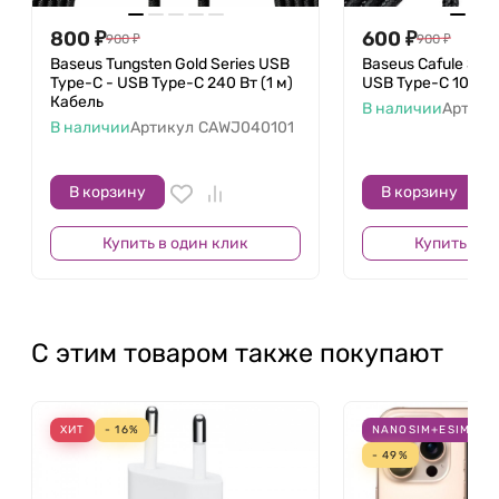
800
₽
600
₽
900
₽
900
₽
Baseus Tungsten Gold Series USB
Baseus Cafule Seri
Type-C - USB Type-C 240 Вт (1 м)
USB Type-C 100 Вт
Кабель
В наличии
Артику
В наличии
Артикул
CAWJ040101
В корзину
В корзину
Купить в один клик
Купить в о
С этим товаром также покупают
ХИТ
- 16%
NANOSIM+ESIM
Б
- 49%