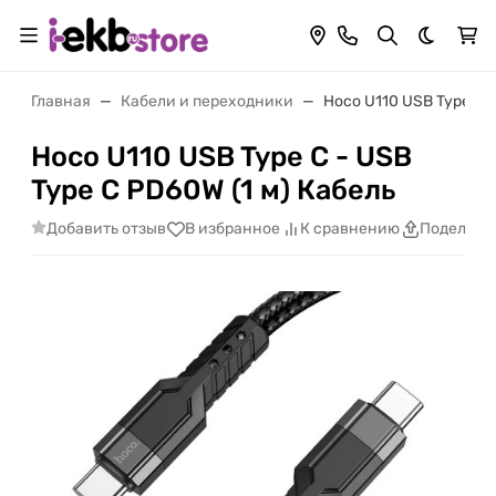
Темная 
Главная
Кабели и переходники
Hoco U110 USB Type C -
Hoco U110 USB Type C - USB
Type C PD60W (1 м) Кабель
Добавить отзыв
В избранное
К сравнению
Поделить