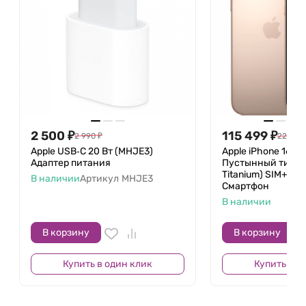
2 500
₽
115 499
₽
2 990
₽
224 99
Apple USB‑C 20 Вт (MHJE3)
Apple iPhone 16 Pr
Адаптер питания
Пустынный титан 
Titanium) SIM+eSIM
В наличии
Артикул
MHJE3
Смартфон
В наличии
В корзину
В корзину
Купить в один клик
Купить в о