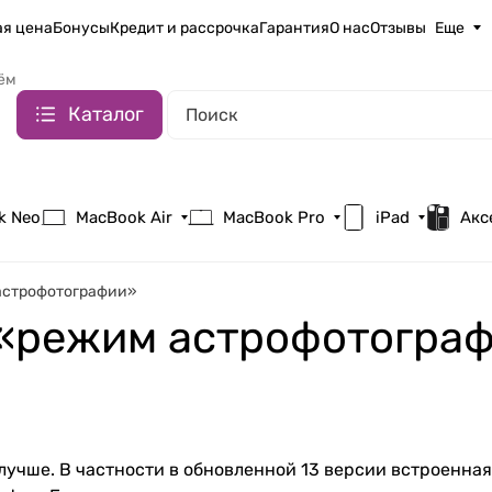
я цена
Бонусы
Кредит и рассрочка
Гарантия
О нас
Отзывы
Еще
ём
Каталог
k Neo
MacBook Air
MacBook Pro
iPad
Акс
 астрофотографии»
т «режим астрофотогра
 лучше. В частности в обновленной 13 версии встроенна