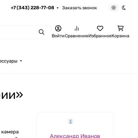
+7 (343) 228-77-08
Заказать звонок
Светлая те
Темна
Поиск
Войти
Сравнение
Избранное
Корзина
ессуары
фии»
я камера
Александр Иванов