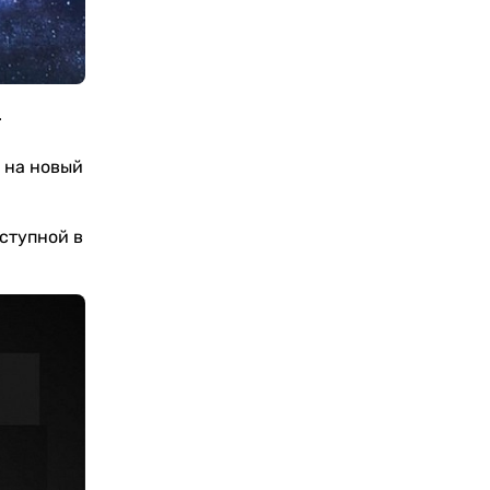
.
 на новый
ступной в