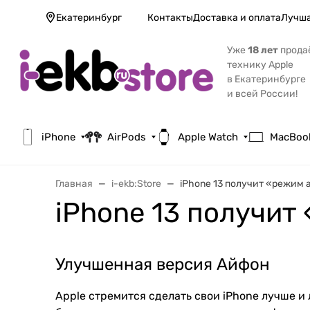
Екатеринбург
Контакты
Доставка и оплата
Лучша
Уже
18 лет
прода
технику Apple
в Екатеринбурге
и всей России!
iPhone
AirPods
Apple Watch
MacBoo
Главная
i-ekb:Store
iPhone 13 получит «режим
iPhone 13 получи
Улучшенная версия Айфон
Apple стремится сделать свои iPhone лучше и