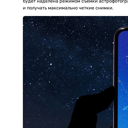
будет наделена режимом съемки астрофотогра
и получать максимально четкие снимки.