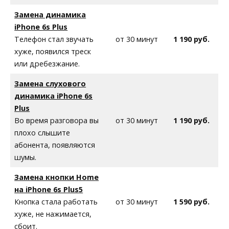
Замена динамика
iPhone
6s Plus
Телефон стал звучать
от 30 минут
1 190 руб.
хуже, появился треск
или дребезжание.
Замена слухового
динамика iPhone
6s
Plus
Во время разговора вы
от 30 минут
1 190 руб.
плохо слышите
абонента, появляются
шумы.
Замена кнопки Home
на iPhone
6s Plus
5
Кнопка стала работать
от 30 минут
1 590 руб.
хуже, не нажимается,
сбоит.