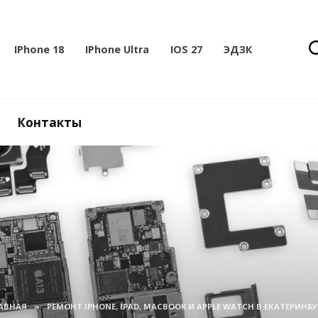
IPhone 18
IPhone Ultra
IOS 27
ЭДЗК
Контакты
АВНАЯ
»
РЕМОНТ IPHONE, IPAD, MACBOOK И APPLE WATCH В ЕКАТЕРИНБУ