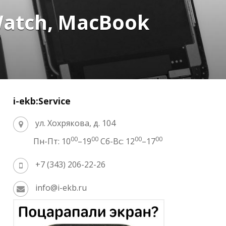
Watch, MacBook
i-ekb:Service
ул. Хохрякова, д. 104
00
00
00
00
Пн-Пт: 10
–19
Сб-Вс: 12
–17
+7 (343) 206-22-26
info@i-ekb.ru