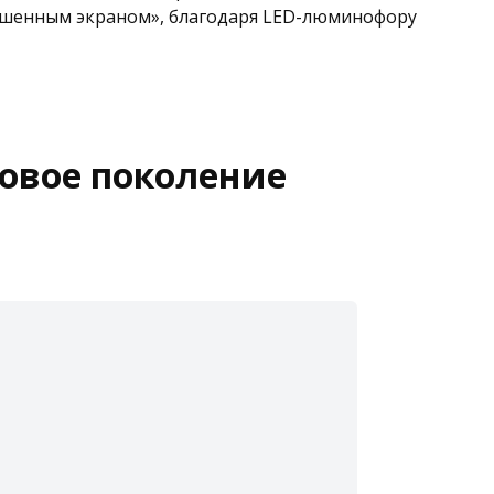
учшенным экраном», благодаря LED-люминофору
новое поколение