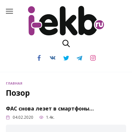
Перейти
к
содержанию
ГЛАВНАЯ
Позор
ФАС снова лезет в смартфоны…
04.02.2020
1.4к.